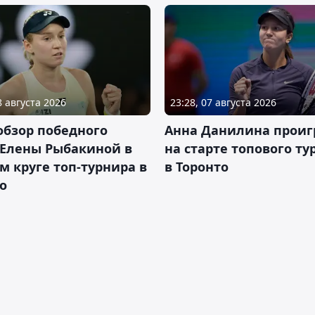
8 августа 2026
23:28, 07 августа 2026
обзор победного
Анна Данилина проиг
 Елены Рыбакиной в
на старте топового ту
м круге топ-турнира в
в Торонто
о