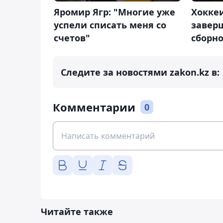
Яромир Ягр: "Многие уже
Хокке
успели списать меня со
завер
счетов"
сборн
Следите за новостями zakon.kz в:
Комментарии
0
Читайте также