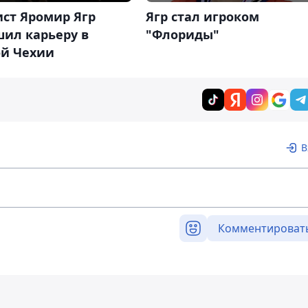
ист Яромир Ягр
Ягр стал игроком
шил карьеру в
"Флориды"
ой Чехии
В
Комментироват