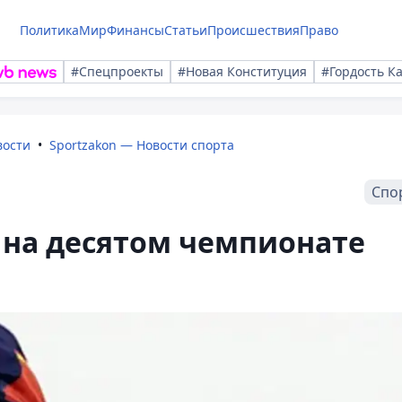
Политика
Мир
Финансы
Статьи
Происшествия
Право
#Спецпроекты
#Новая Конституция
#Гордость К
вости
Sportzakon — Новости спорта
Спо
 на десятом чемпионате