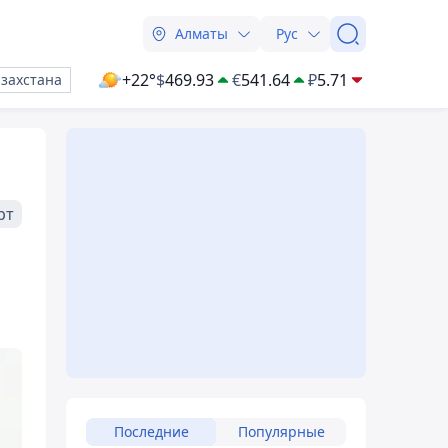
Алматы
Рус
+22°
$
469.93
€
541.64
₽
5.71
азахстана
рт
Последние
Популярные