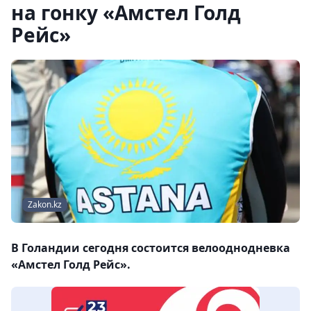
на гонку «Амстел Голд
Рейс»
Zakon.kz
В Голандии сегодня состоится велооднодневка
«Амстел Голд Рейс».