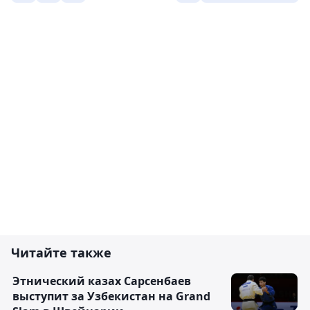
Читайте также
Этнический казах Сарсенбаев
выступит за Узбекистан на Grand