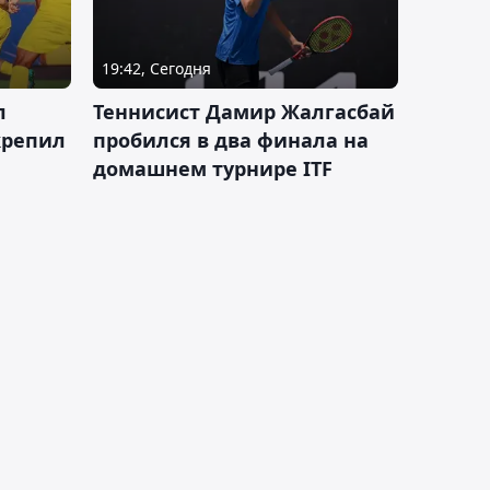
19:42, Сегодня
л
Теннисист Дамир Жалгасбай
крепил
пробился в два финала на
домашнем турнире ITF