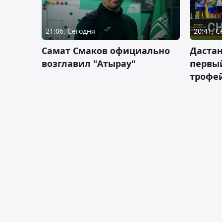
21:06, Сегодня
20:41, 
Самат Смаков официально
Дастан
возглавил "Атырау"
первы
трофей