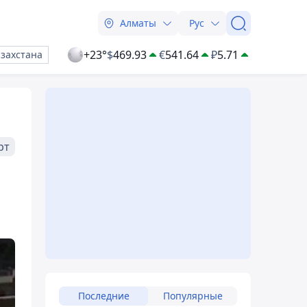
Алматы
Рус
+23°
$
469.93
€
541.64
₽
5.71
азахстана
рт
Последние
Популярные