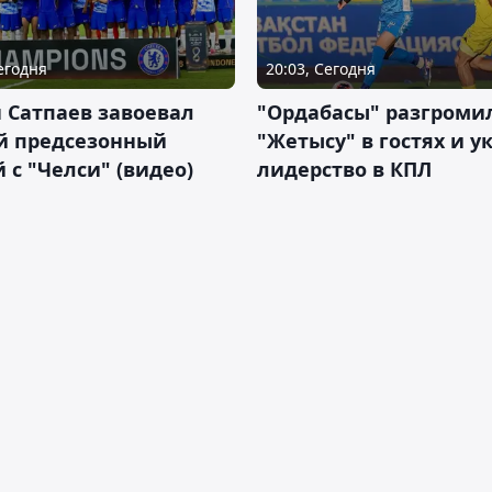
Сегодня
20:03, Сегодня
 Сатпаев завоевал
"Ордабасы" разгроми
й предсезонный
"Жетысу" в гостях и у
 с "Челси" (видео)
лидерство в КПЛ