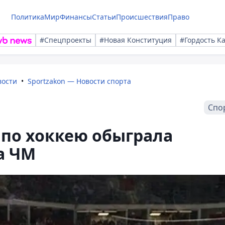
Политика
Мир
Финансы
Статьи
Происшествия
Право
#Спецпроекты
#Новая Конституция
#Гордость К
вости
Sportzakon — Новости спорта
Спо
 по хоккею обыграла
а ЧМ