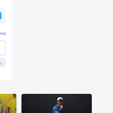
ход
ь