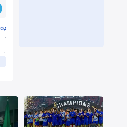
ход
ь