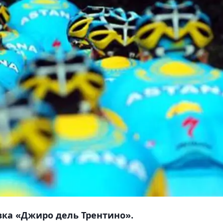
вка «Джиро дель Трентино».