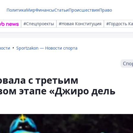
Политика
Мир
Финансы
Статьи
Происшествия
Право
#Спецпроекты
#Новая Конституция
#Гордость К
вости
Sportzakon — Новости спорта
Спо
вала с третьим
вом этапе «Джиро дель