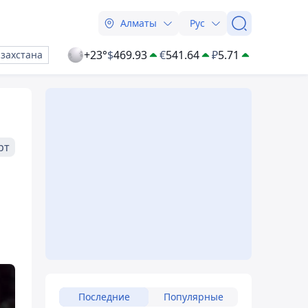
Алматы
Рус
+23°
$
469.93
€
541.64
₽
5.71
азахстана
рт
Последние
Популярные