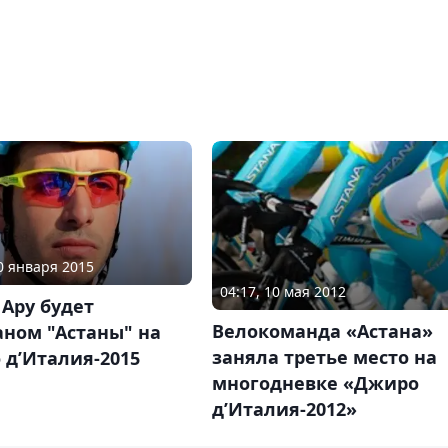
30 января 2015
04:17, 10 мая 2012
Ару будет
Велокоманда «Астана»
аном "Астаны" на
заняла третье место на
 д’Италия-2015
многодневке «Джиро
д’Италия-2012»