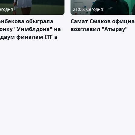
Сегодня
21:06, Сегодня
анбекова обыграла
Самат Смаков официа
онку "Уимблдона" на
возглавил "Атырау"
 двум финалам ITF в