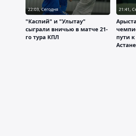
22:03, Сегодня
21:41, 
"Каспий" и "Улытау"
Арыст
сыграли вничью в матче 21-
чемпи
го тура КПЛ
пути к
Астане