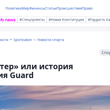
Политика
Мир
Финансы
Статьи
Происшествия
Право
#Спецпроекты
#Новая Конституция
#Гордость К
вости
Sportzakon — Новости спорта
Спо
тер» или история
ия Guard