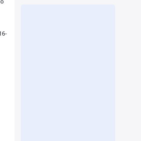
то
16-