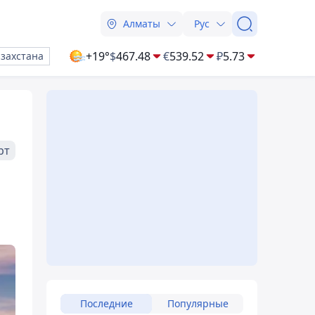
Алматы
Рус
+19°
$
467.48
€
539.52
₽
5.73
азахстана
рт
Последние
Популярные