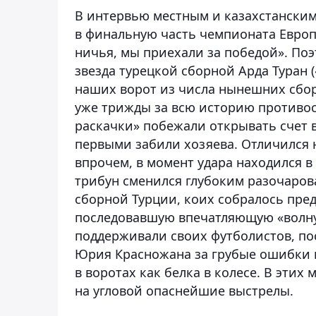
В интервью местным и казахстанским
в финальную часть чемпионата Европы
ничья, мы приехали за победой». По
звезда турецкой сборной
Арда Туран
(
наших ворот из числа нынешних сб
уже трижды за всю историю противос
раскачки» побежали открывать счет в
первыми забили хозяева. Отличилс
впрочем, в момент удара находился в
трибун сменился глубоким разочаро
сборной Турции, коих собралось пре
последовавшую впечатляющую «волну
поддерживали своих футболистов, по
Юрия Красножана
за грубые ошибки 
в воротах как белка в колесе. В этих
на угловой опаснейшие выстрелы.