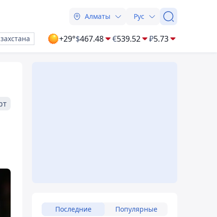
Алматы
Рус
+29°
$
467.48
€
539.52
₽
5.73
азахстана
рт
Последние
Популярные