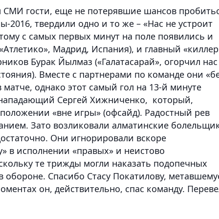
 СМИ гости, еще не потерявшие шансов пробить
-2016, твердили одно и то же – «Нас не устроит
этому
c
самых первых минут на поле появились и
«Атлетико», Мадрид, Испания), и главный «киллер
орников
Бурак Йылмаз
(«Галатасарай», огорчил нас
тояния). Вместе с партнерами по команде они «б
 матче, однако этот самый гол на 13-й минуте
я нападающий
Сергей Хижниченко
, который,
 положении «вне игры» (офсайд). Радостный рев
ванием. Зато возликовали алматинские болельщи
достаточно. Они игнорировали вскоре
» в исполнении «правых» и неистово
скольку те трижды могли наказать подопечных
в обороне. Спасибо
Стасу Покатилову
, метавшему
 моментах он, действительно, спас команду. Переве