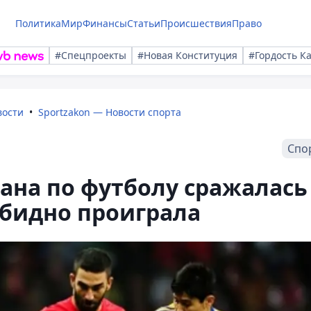
Политика
Мир
Финансы
Статьи
Происшествия
Право
#Спецпроекты
#Новая Конституция
#Гордость К
вости
Sportzakon — Новости спорта
Спо
тана по футболу сражалась
обидно проиграла