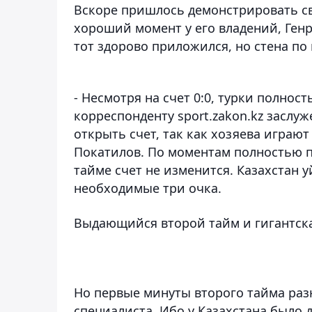
Вскоре пришлось демонстрировать сво
хороший момент у его владений,
Ген
тот здорово приложился, но стена п
- Несмотря на счет 0:0, турки полнос
корреспонденту
sport
.
zakon
.
kz
заслуж
открыть счет, так как хозяева играют
Покатилов
. По моментам полностью п
тайме счет не изменится. Казахстан у
необходимые три очка.
Выдающийся второй тайм и гигантска
Но первые минуты второго тайма разн
специалиста. Ибо у Казахстана было