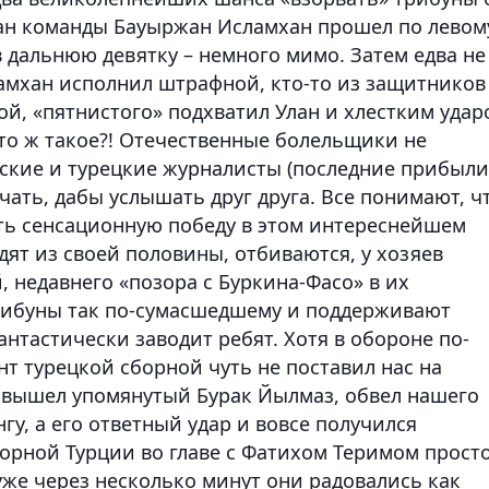
тан команды
Бауыржан Исламхан
прошел по левом
в дальнюю девятку – немного мимо. Затем едва не
амхан
исполнил штрафной, кто-то из защитников
й, «пятнистого» подхватил Улан и хлестким удар
что ж такое?! Отечественные болельщики не
нские и турецкие журналисты (последние прибыли
ать, дабы услышать друг друга. Все понимают, ч
ть сенсационную победу в этом интереснейшем
дят из своей половины, отбиваются, у хозяев
 недавнего «позора с Буркина-Фасо» в их
трибуны так по-сумасшедшему и поддерживают
фантастически заводит ребят. Хотя в обороне по-
нт турецкой сборной чуть не поставил нас на
вышел упомянутый
Бурак Йылмаз
, обвел нашего
гу, а его ответный удар и вовсе получился
орной Турции во главе с
Фатихом Теримом
прост
 уже через несколько минут они радовались как