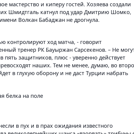
е мастерство и киперу гостей. Хозяева создали
рих Шмидтгаль
катнул под удар
Дмитрию Шомко
,
о имени
Волкан Бабаджан
не дрогнула.
тью контролируют ход матча, - говорит
енный тренер РК
Бауыржан Сарсекенов
. – Не могу
 в пять защитников, плюс - уверенно действует
ревосходят наших. Тем не менее, думаю, во втор
йдет в глухую оборону и не даст Турции набрать
я белка на поле
если в пух и в прах ожидания известного
 два великолепнейших шанса «взорвать» трибуны 