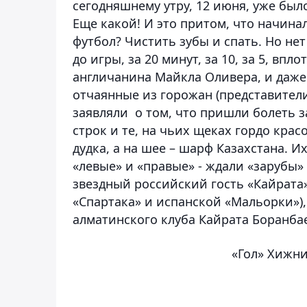
сегодняшнему утру, 12 июня, уже был
Еще какой! И это притом, что начинал
футбол? Чистить зубы и спать. Но нет
до игры, за 20 минут, за 10, за 5, вп
англичанина
Майкла Оливера
, и даж
отчаянные из горожан (представители
заявляли о том, что пришли болеть 
строк и те, на чьих щеках гордо крас
дудка, а на шее – шарф Казахстана. И
«левые» и «правые» - ждали «зарубы»
звездный российский гость «Кайрата
«Спартака» и испанской «Мальорки»)
алматинского клуба
Кайрата
Боранба
«Гол» Хижни