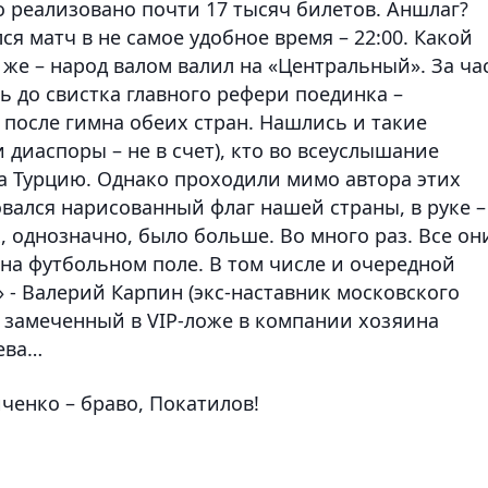
о реализовано почти 17 тысяч билетов. Аншлаг?
ся матч в не самое удобное время – 22:00. Какой
 же – народ валом валил на «Центральный». За ча
лоть до свистка главного рефери поединка –
е после гимна обеих стран. Нашлись и такие
 диаспоры – не в счет), кто во всеуслышание
за Турцию. Однако проходили мимо автора этих
овался нарисованный флаг нашей страны, в руке –
х, однозначно, было больше. Во много раз. Все они
 на футбольном поле. В том числе и очередной
» -
Валерий Карпин
(экс-наставник московского
, замеченный в
VIP
-ложе в компании хозяина
ева
…
ченко – браво, Покатилов!