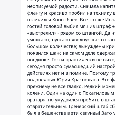
неописуемой радости. Сначала капи
флангу и красиво пробил на технику 
отличился
Конысбаев
. Все тот же
Исл
гостей головой выбил мяч из штрафно
«выстрелил» - рядом со штангой. Да 
умолкают, пускают «волну», казахста
большом количестве) вынуждены крич
появился шанс на самом деле одержа
поединке. Гости практически не выхо
сегодня просто сумасшедший настрой,
действиях нет и в помине. Поэтому 
подопечных
Юрия Красножана
. Это 
прежнему не все гладко. Редкий моме
колени. Один на один с
Покатиловым
вратаря, но умудрился пробить в штан
отвратительным. Тренерский штаб сб
был в бешенстве в эти секунды! Зато