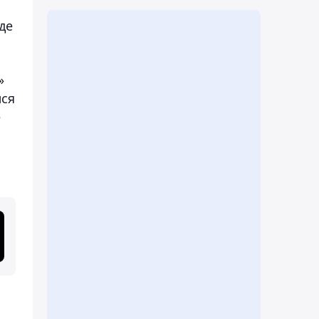
де
»
лся
е