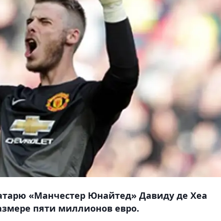
атарю «Манчестер Юнайтед» Давиду де Хеа
размере пяти миллионов евро.