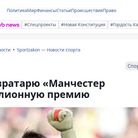
Политика
Мир
Финансы
Статьи
Происшествия
Право
#Спецпроекты
#Новая Конституция
#Гордость К
вости
Sportzakon — Новости спорта
Спо
вратарю «Манчестер
лионную премию