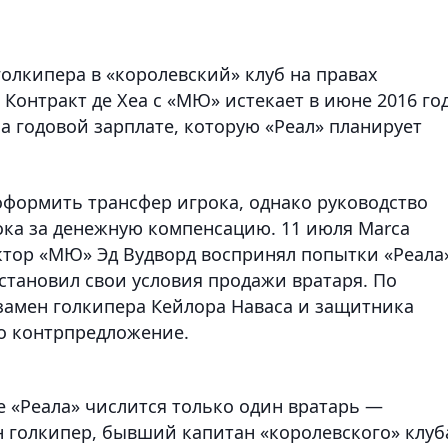
олкипера в «королевский» клуб на правах
. Контракт де Хеа с «МЮ» истекает в июне 2016 год
 годовой зарплате, которую «Реал» планирует
формить трансфер игрока, однако руководство
ока за денежную компенсацию. 11 июля Marca
ктор «МЮ» Эд Вудворд воспринял попытки «Реала
установил свои условия продажи вратаря. По
замен голкипера Кейлора Наваса и защитника
то контрпредложение.
е «Реала» числится только один вратарь —
н голкипер, бывший капитан «королевского» клуб