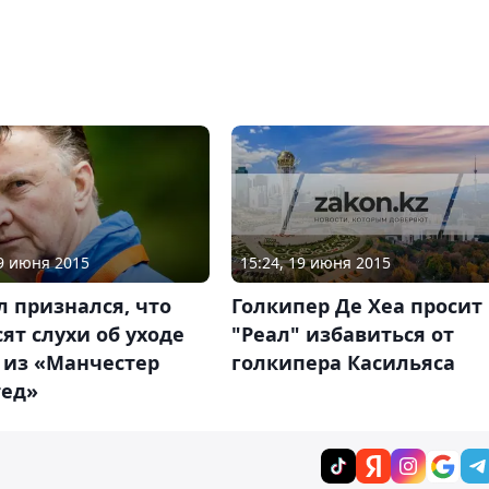
15:24, 19 июня 2015
29 июня 2015
Голкипер Де Хеа просит
л признался, что
"Реал" избавиться от
сят слухи об уходе
голкипера Касильяса
 из «Манчестер
ед»