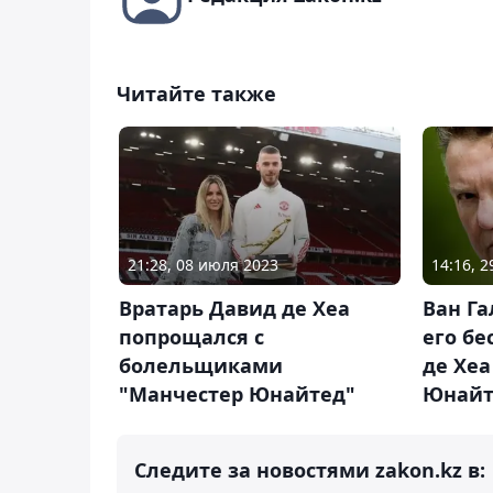
Читайте также
21:28, 08 июля 2023
14:16, 
Вратарь Давид де Хеа
Ван Га
попрощался с
его бе
болельщиками
де Хеа
"Манчестер Юнайтед"
Юнайт
Следите за новостями zakon.kz в: