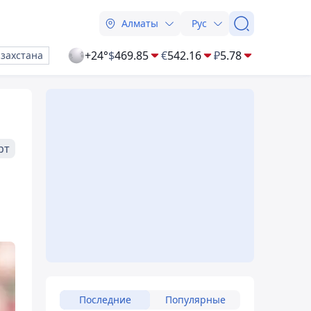
Алматы
Рус
+24°
$
469.85
€
542.16
₽
5.78
азахстана
рт
Последние
Популярные