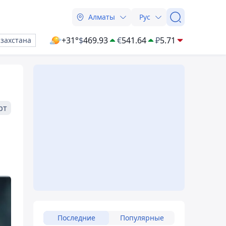
Алматы
Рус
+31°
$
469.93
€
541.64
₽
5.71
азахстана
рт
Последние
Популярные