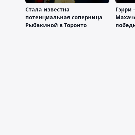
Cтала известна
Гэрри 
потенциальная соперница
Махаче
Рыбакиной в Торонто
побед