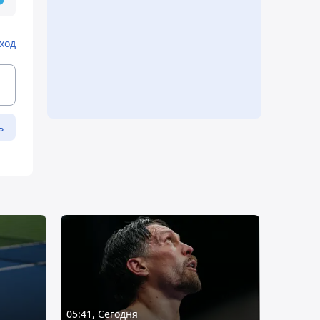
ход
ь
05:41, Сегодня