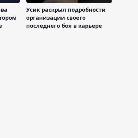
ова
Усик раскрыл подробности
втором
организации своего
е
последнего боя в карьере