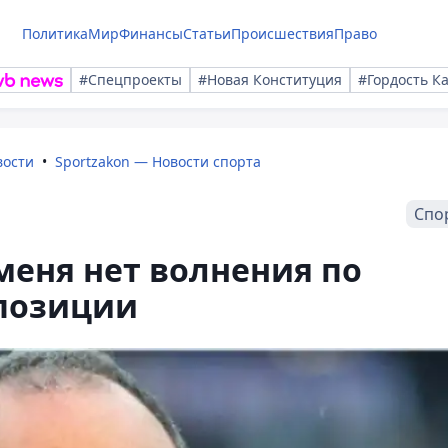
Политика
Мир
Финансы
Статьи
Происшествия
Право
#Спецпроекты
#Новая Конституция
#Гордость К
вости
Sportzakon — Новости спорта
Спо
 меня нет волнения по
 позиции