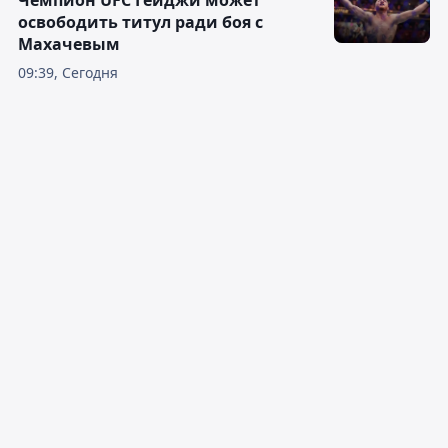
Чемпион UFC Гейджи может
освободить титул ради боя с
Махачевым
09:39, Сегодня