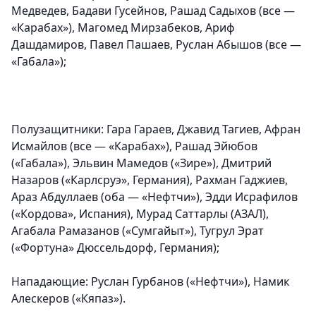
Медведев, Бадави Гусейнов, Рашад Садыхов (все —
«Карабах»), Магомед Мирзабеков, Ариф
Дашдамиров, Павел Пашаев, Руслан Абышов (все —
«Габала»);
Полузащитники
: Гара Гараев, Джавид Тагиев, Афран
Исмайлов (все — «Карабах»), Рашад Эйюбов
(«Габала»), Эльвин Мамедов («Зире»), Дмитрий
Назаров («Карлсруэ», Германия), Рахман Гаджиев,
Араз Абдуллаев (оба — «Нефтчи»), Эдди Исрафилов
(«Кордова», Испания), Мурад Саттарлы (АЗАЛ),
Агабала Рамазанов («Сумгайыт»), Тугрул Эрат
(«Фортуна» Дюссельдорф, Германия);
Нападающие
: Руслан Гурбанов («Нефтчи»), Намик
Алескеров («Кяпаз»).