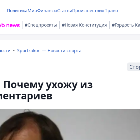
Политика
Мир
Финансы
Статьи
Происшествия
Право
#Спецпроекты
#Новая Конституция
#Гордость К
вости
Sportzakon — Новости спорта
Спо
 Почему ухожу из
ментариев