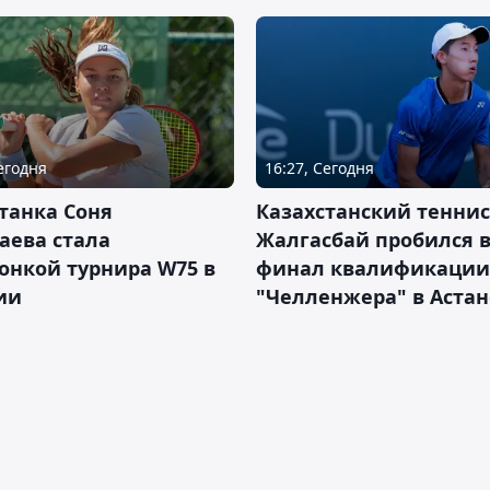
Сегодня
16:27, Сегодня
танка Соня
Казахстанский теннис
аева стала
Жалгасбай пробился 
онкой турнира W75 в
финал квалификации
ии
"Челленжера" в Астан