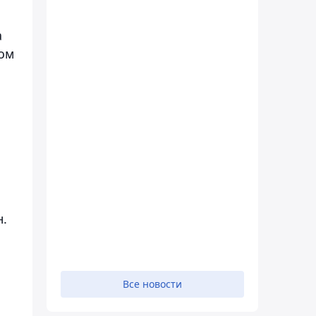
а
ком
.
Все новости