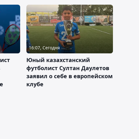
16:07, Сегодня
ист
Юный казахстанский
в
футболист Султан Даулетов
заявил о себе в европейском
е
клубе