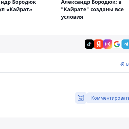
андр Бородюк
Александр Бородюк: в
ул «Кайрат»
"Кайрате" созданы все
условия
В
Комментироват