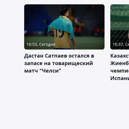
16:53, Сегодня
16:37, 
Дастан Сатпаев остался в
Казахс
запасе на товарищеский
Жиенб
матч "Челси"
чемпи
Испан