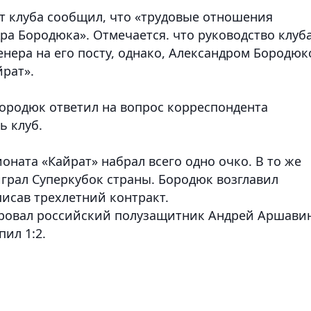
т клуба сообщил, что «трудовые отношения
а Бородюка». Отмечается. что руководство клуб
нера на его посту, однако, Александром Бородю
рат».
 Бородюк ответил на вопрос корреспондента
ь клуб.
оната «Кайрат» набрал всего одно очко. В то же
играл Суперкубок страны. Бородюк возглавил
писав трехлетний контракт.
ировал российский полузащитник Андрей Аршавин
ил 1:2.