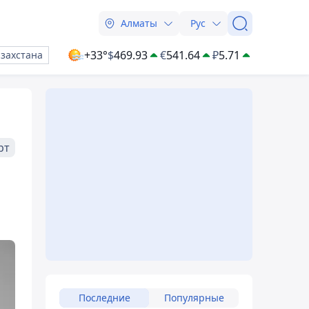
Алматы
Рус
+33°
$
469.93
€
541.64
₽
5.71
азахстана
рт
Последние
Популярные