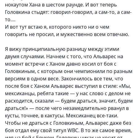
нокаутом Хана в шестом раунде. И вот теперь
Головкина стыдят: говорил-говорил, а сам-то, а сам-
то....
И вот тут встаю я, которого никто ни о чем
говорить не просил, и мужественно всем отвечаю.
Я вижу принципиальную разницу между этими
двумя случаями. Начнем с того, что Альварес на
момент встречи с Ханом давно косил от боя с
Головкиным, с которым они чемпионили по разным
версиям в одном весе. Закончилось все тем, что
после боя с Ханом Альварес выступил в стиле: «Мы,
мексиканцы, ребята такие — у нас слово с делом не
расходится, сказали — будем драться, значит, будем
драться!» — после чего незамедлительно рванул в
кусты, точнее, в кактусы. Мексиканец все-таки.
Чтобы не драться с Головкиным, Альварес даже без
боя отдал ему свой титул WBC. В то же самое время,
идя на бой с Бруком, Головкин никак не косит от