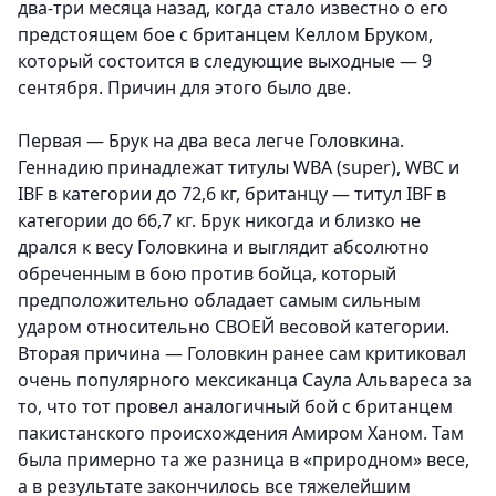
два-три месяца назад, когда стало известно о его
предстоящем бое с британцем Келлом Бруком,
который состоится в следующие выходные — 9
сентября. Причин для этого было две.
Первая — Брук на два веса легче Головкина.
Геннадию принадлежат титулы WBA (super), WBC и
IBF в категории до 72,6 кг, британцу — титул IBF в
категории до 66,7 кг. Брук никогда и близко не
дрался к весу Головкина и выглядит абсолютно
обреченным в бою против бойца, который
предположительно обладает самым сильным
ударом относительно СВОЕЙ весовой категории.
Вторая причина — Головкин ранее сам критиковал
очень популярного мексиканца Саула Альвареса за
то, что тот провел аналогичный бой с британцем
пакистанского происхождения Амиром Ханом. Там
была примерно та же разница в «природном» весе,
а в результате закончилось все тяжелейшим