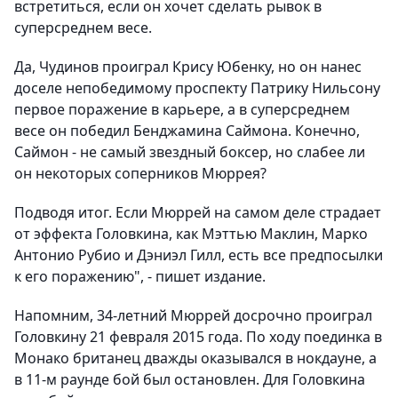
встретиться, если он хочет сделать рывок в
суперсреднем весе.
Да, Чудинов проиграл Крису Юбенку, но он нанес
доселе непобедимому проспекту Патрику Нильсону
первое поражение в карьере, а в суперсреднем
весе он победил Бенджамина Саймона. Конечно,
Саймон - не самый звездный боксер, но слабее ли
он некоторых соперников Мюррея?
Подводя итог. Если Мюррей на самом деле страдает
от эффекта Головкина, как Мэттью Маклин, Марко
Антонио Рубио и Дэниэл Гилл, есть все предпосылки
к его поражению", - пишет издание.
Напомним, 34-летний Мюррей досрочно проиграл
Головкину 21 февраля 2015 года. По ходу поединка в
Монако британец дважды оказывался в нокдауне, а
в 11-м раунде бой был остановлен. Для Головкина