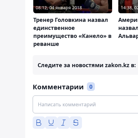
08:12, 04 января 2018
14:38, 0
Тренер Головкина назвал
Амери
единственное
назва
преимущество «Канело» в
Альва
реванше
Следите за новостями zakon.kz в:
Комментарии
0