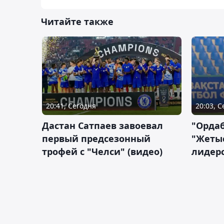
Читайте также
20:41, Сегодня
20:03, 
Дастан Сатпаев завоевал
"Орда
первый предсезонный
"Жетыс
трофей с "Челси" (видео)
лидерс