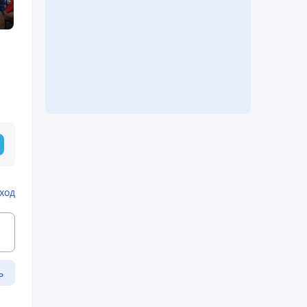
ход
ь