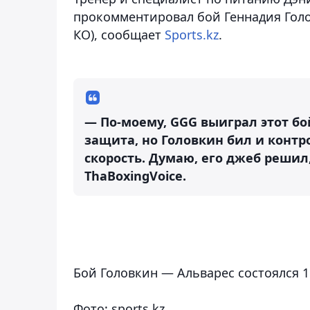
прокомментировал бой Геннадия Головк
КО), сообщает
Sports.kz
.
— По-моему, GGG выиграл этот бо
защита, но Головкин бил и контр
скорость. Думаю, его джеб реши
ThaBoxingVoice.
Бой Головкин — Альварес состоялся 1
Фото: sports.kz