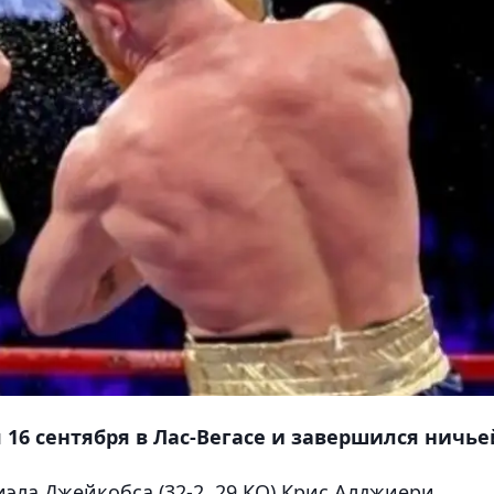
 16 сентября в Лас-Вегасе и завершился ничье
эла Джейкобса (32-2, 29 КО) Крис Алджиери