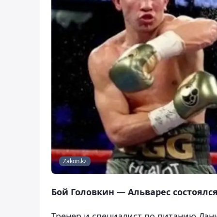
Zakon.kz
Бой Головкин — Альварес состоялся
Тренер и специалист по питанию Дэни