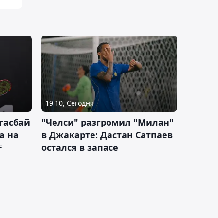
19:10, Сегодня
гасбай
"Челси" разгромил "Милан"
а на
в Джакарте: Дастан Сатпаев
F
остался в запасе