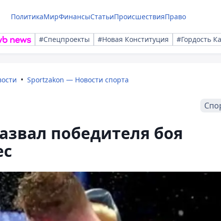
Политика
Мир
Финансы
Статьи
Происшествия
Право
#Спецпроекты
#Новая Конституция
#Гордость К
вости
Sportzakon — Новости спорта
Спо
азвал победителя боя
ес