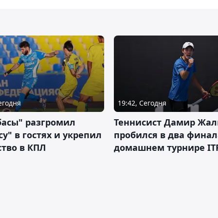
Сегодня
19:42, Сегодня
басы" разгромил
Теннисист Дамир Жал
у" в гостях и укрепил
пробился в два финал
тво в КПЛ
домашнем турнире IT