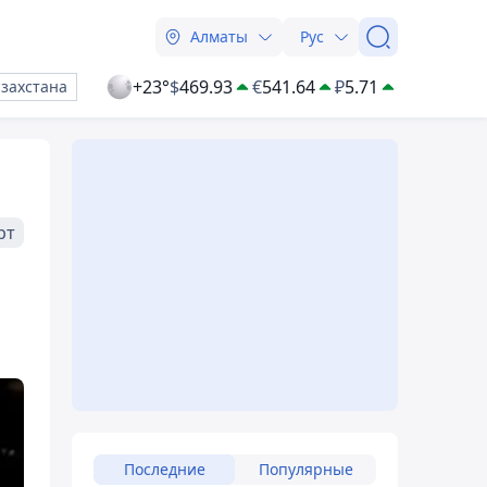
Алматы
Рус
+23°
$
469.93
€
541.64
₽
5.71
азахстана
рт
Последние
Популярные