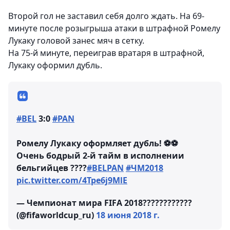
Второй гол не заставил себя долго ждать. На 69-
минуте после розыгрыша атаки в штрафной Ромелу
Лукаку головой занес мяч в сетку.
На 75-й минуте, переиграв вратаря в штрафной,
Лукаку оформил дубль.
#BEL
3:0
#PAN
Ромелу Лукаку оформляет дубль! ⚽️⚽️
Очень бодрый 2-й тайм в исполнении
бельгийцев ????
#BELPAN
#ЧМ2018
pic.twitter.com/4Tpe6j9MlE
— Чемпионат мира FIFA 2018????????????
(@fifaworldcup_ru)
18 июня 2018 г.