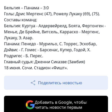
Бельгия – Панама – 3:0
Голы
: Дрис Мертенс (47), Ромелу Лукаку (69), (75).
Составы команд:
Бельгия
: Куртуа - Алдервейрелд, Боята, Фертонген -
Менье, Де Брейне, Витсель, Карраско - Мертенс,
Лукаку, Э. Азар.
Панама
: Пенедо - Мурильо, С. Торрес, Эскобар,
Дэйвис - Г. Гомес - Барсенас, Купер, Годой, Х.
Родригес - Б. Перес.
Главный судья
: Дженни Сиказве (Замбия)
18 июня. Сочи. Стадион «Фишт».
Поделитесь новостью
Добавить в Google, чтобы
читать новости первым