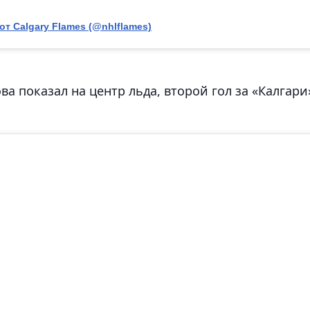
т Calgary Flames (@nhlflames)
ва показал на центр льда, второй гол за «Калгари