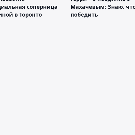
циальная соперница
Махачевым: Знаю, что
ной в Торонто
победить