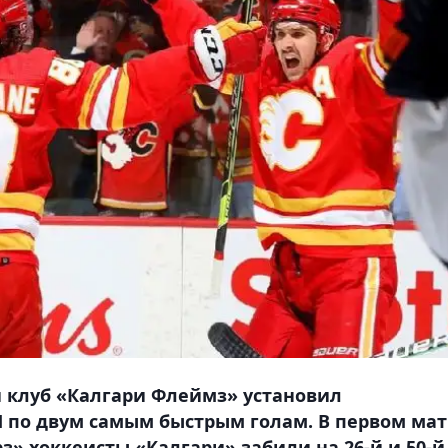
клуб «Калгари Флеймз» установил
 по двум самым быстрым голам. В первом ма
» хоккеисты «Калгари» забили на 26-й и 50-й