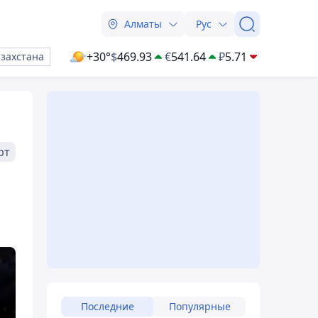
Алматы
Рус
+30°
$
469.93
€
541.64
₽
5.71
азахстана
рт
Последние
Популярные