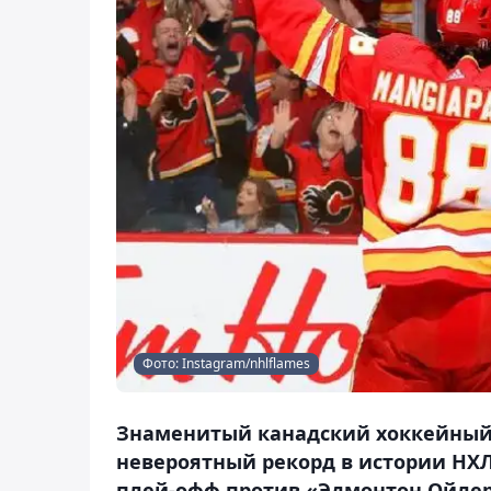
Фото: Instagram/nhlflames
Знаменитый канадский хоккейный 
невероятный рекорд в истории НХЛ
плей-офф против «Эдмонтон Ойлерз