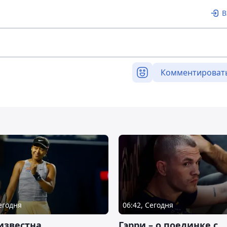
В
Комментироват
Сегодня
06:42, Сегодня
известна
Гэрри – о поединке с