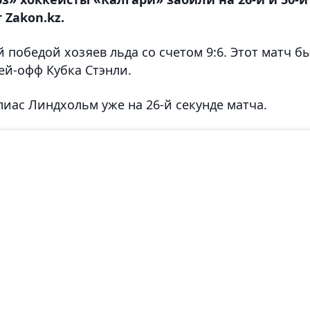
 Zakon.kz.
победой хозяев льда со счетом 9:6. Этот матч б
ей-офф Кубка Стэнли.
иас Линдхольм уже на 26-й секунде матча.