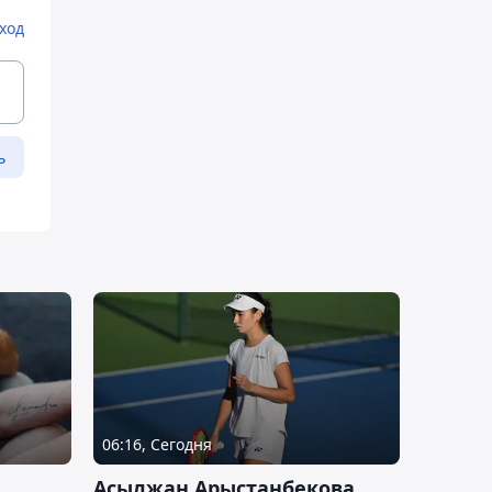
ход
ь
06:16, Сегодня
Асылжан Арыстанбекова