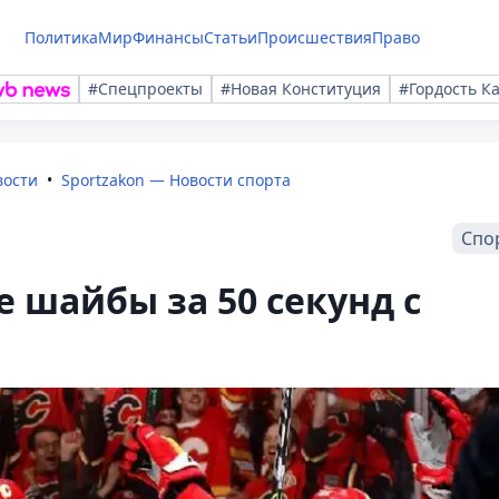
Политика
Мир
Финансы
Статьи
Происшествия
Право
#Спецпроекты
#Новая Конституция
#Гордость К
вости
Sportzakon — Новости спорта
Спо
 шайбы за 50 секунд с