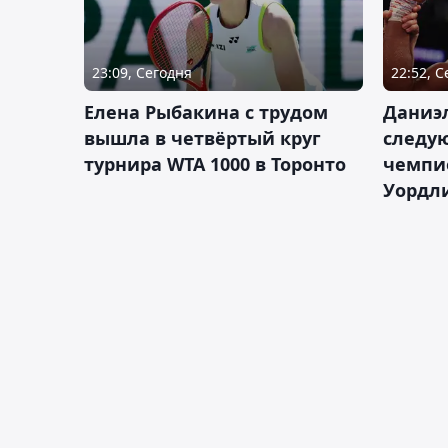
23:09, Сегодня
22:52, 
Елена Рыбакина с трудом
Даниэ
вышла в четвёртый круг
следую
турнира WTA 1000 в Торонто
чемпио
Уордл