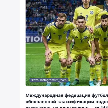
Фото: Instagram/kff_team
Международная федерация футбола 
обновленной классификации подо
всего лишь на одну ступень – cо 114