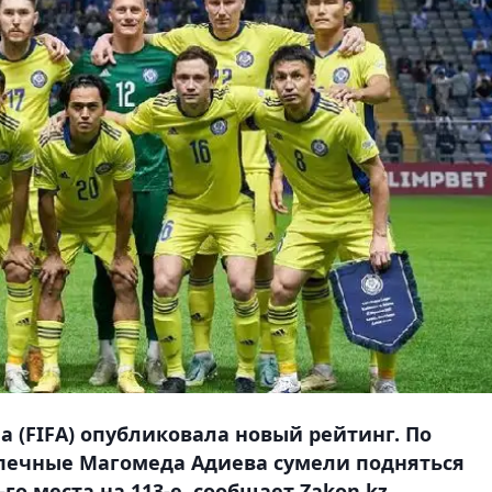
(FIFA) опубликовала новый рейтинг. По
печные Магомеда Адиева сумели подняться
-го места на 113-е, сообщает Zakon.kz.