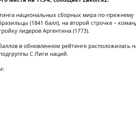
йтинга национальных сборных мира по-прежнему
азильцы (1841 балл), на второй строчке – коман
тройку лидеров Аргентина (1773).
 баллов в обновленном рейтинге расположилась н
 подгруппы С Лиги наций.
и: