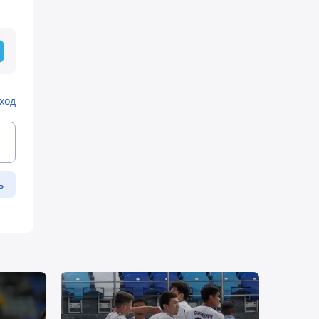
ход
ь