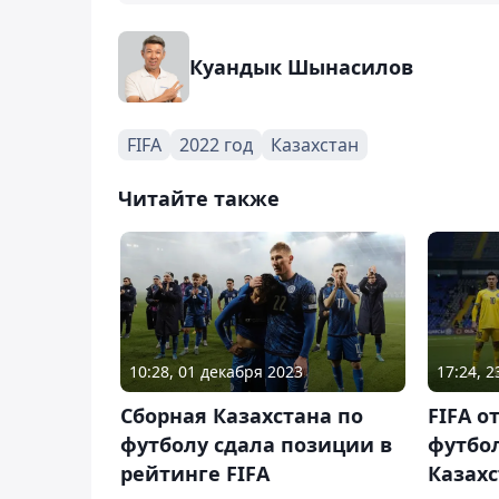
Куандык Шынасилов
FIFA
2022 год
Казахстан
Читайте также
10:28, 01 декабря 2023
17:24, 
Сборная Казахстана по
FIFA о
футболу сдала позиции в
футбо
рейтинге FIFA
Казах