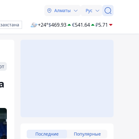
Алматы
Рус
+24°
$
469.93
€
541.64
₽
5.71
азахстана
рт
а
Последние
Популярные