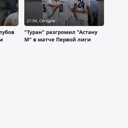
21:54, Сегодня
лубов
"Туран" разгромил "Астану
м
М" в матче Первой лиги