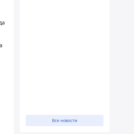
да
а
Все новости