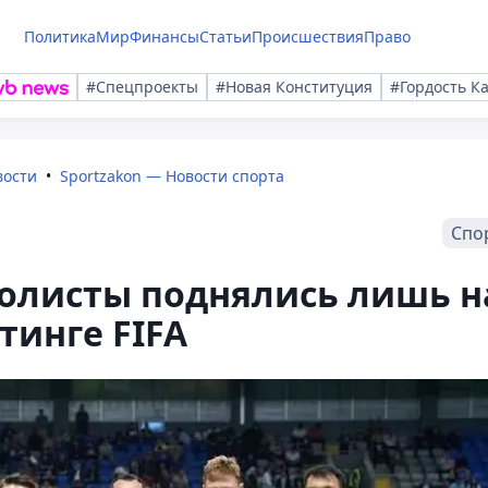
Политика
Мир
Финансы
Статьи
Происшествия
Право
#Спецпроекты
#Новая Конституция
#Гордость К
вости
Sportzakon — Новости спорта
Спо
болисты поднялись лишь н
тинге FIFA