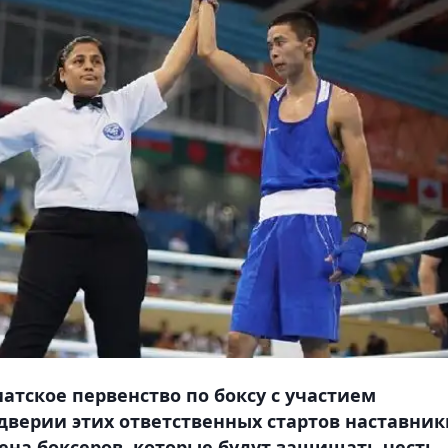
иатское первенство по боксу с участием
ддверии этих ответственных стартов наставник
ена боксеров, которые будут защищать честь