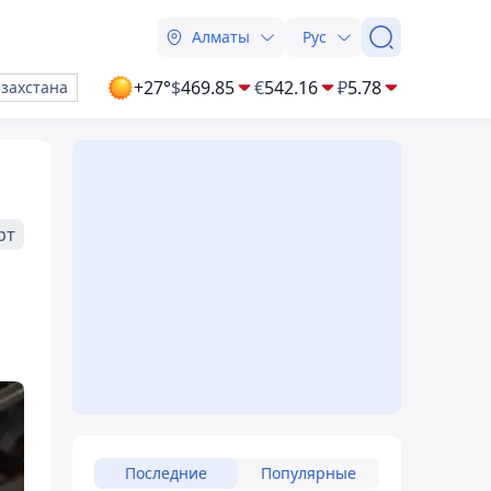
Алматы
Рус
+27°
$
469.85
€
542.16
₽
5.78
азахстана
рт
Последние
Популярные