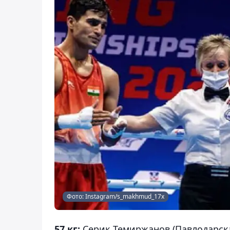
Фото: Instagram/s_makhmud_17x
57 кг:
Серик Темиржанов (Павлодарска