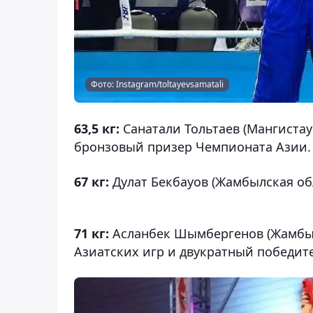
Фото: Instagram/toltayevsamatali
63,5 кг:
Санатали Тольтаев (Мангистау
бронзовый призер Чемпионата Азии.
67 кг:
Дулат Бекбауов (Жамбылская об
71 кг:
Асланбек Шымбергенов (Жамбыл
Азиатских игр и двукратный победит