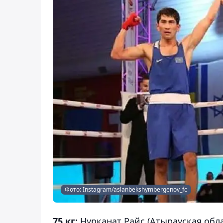
Фото: Instagram/aslanbekshymbergenov_fc
75 кг:
Нурканат Райс (Атырауская обла