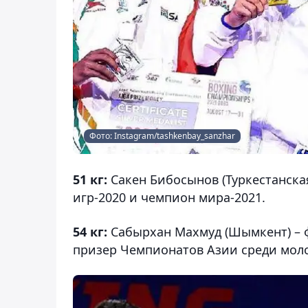
Фото: Instagram/tashkenbay_sanzhar
51 кг:
Сакен Бибосынов (Туркестанска
игр-2020 и чемпион мира-2021.
54 кг:
Сабырхан Махмуд (Шымкент) – 
призер Чемпионатов Азии среди мол