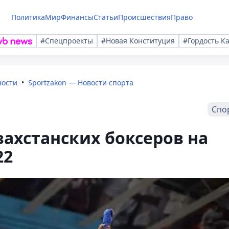
Политика
Мир
Финансы
Статьи
Происшествия
Право
#Спецпроекты
#Новая Конституция
#Гордость К
вости
Sportzakon — Новости спорта
Спо
захстанских боксеров на
22