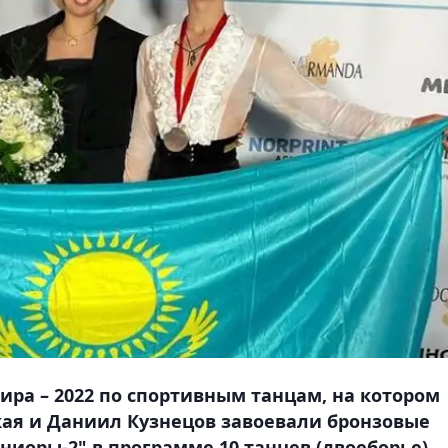
ра – 2022 по спортивным танцам, на котором
кая и Даниил Кузнецов завоевали бронзовые
иоры-2" в программе 10 танцев (двоеборье),