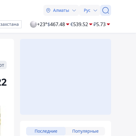
Алматы
Рус
+23°
$
467.48
€
539.52
₽
5.73
азахстана
рт
22
Последние
Популярные