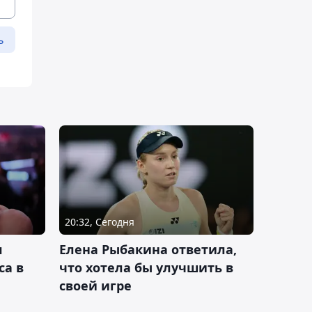
ь
20:32, Сегодня
л
Елена Рыбакина ответила,
са в
что хотела бы улучшить в
своей игре