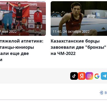
7 мая 2022
11:40, 24 октября 2022
тяжелой атлетике:
Казахстанские борцы
станцы-юниоры
завоевали две "бронзы"
вали еще две
на ЧМ-2022
и
В