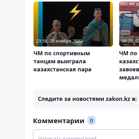
23:58, 20 ноября 2022
06:25, 0
ЧМ по спортивным
ЧМ по 
танцам выиграла
казах
казахстанская пара
завое
медал
Следите за новостями zakon.kz в:
Комментарии
0