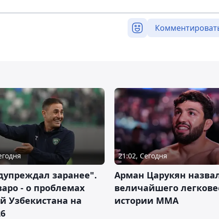
Комментироват
Сегодня
21:02, Сегодня
дупреждал заранее".
Арман Царукян назва
аро - о проблемах
величайшего легкове
й Узбекистана на
истории ММА
26