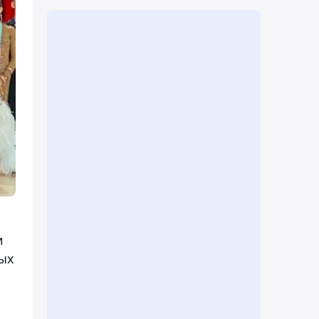
и
мых