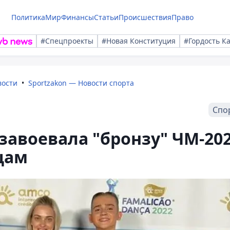
Политика
Мир
Финансы
Статьи
Происшествия
Право
#Спецпроекты
#Новая Конституция
#Гордость К
вости
Sportzakon — Новости спорта
Спо
 завоевала "бронзу" ЧМ-20
цам