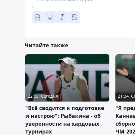
Читайте также
22:03, Сегодня
21:34, 
"Всё сводится к подготовке
"Я пре
и настрою": Рыбакина - об
Каннав
уверенности на хардовых
сборно
турнирах
ЧМ-20