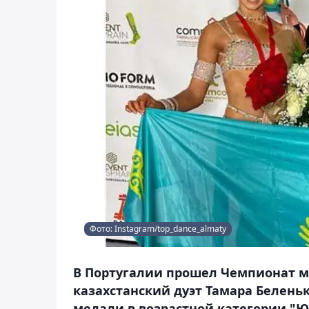
Фото: Instagram/top_dance_almaty
В Португалии прошел Чемпионат ми
казахстанский дуэт Тамара Белень
медали в возрастной категории "Юн