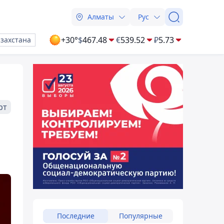
Алматы
Рус
+30°
$
467.48
€
539.52
₽
5.73
азахстана
рт
Последние
Популярные