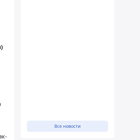
)
а
Все новости
ак-