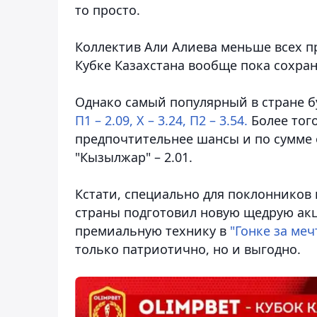
то просто.
Коллектив Али Алиева меньше всех про
Кубке Казахстана вообще пока сохран
Однако самый популярный в стране б
П1 – 2.09, Х – 3.24, П2 – 3.54.
Более того
предпочтительнее шансы и по сумме о
"Кызылжар" – 2.01.
Кстати, специально для поклонников
страны подготовил новую щедрую ак
премиальную технику в
"Гонке за меч
только патриотично, но и выгодно.