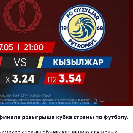
 финала розыгрыша кубка страны по футболу.
укмекер страны объявляет акцию для новых