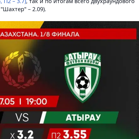
3, П2 – 3.7)
, так и по итогам всего двухраундового
"Шахтер" – 2.09).