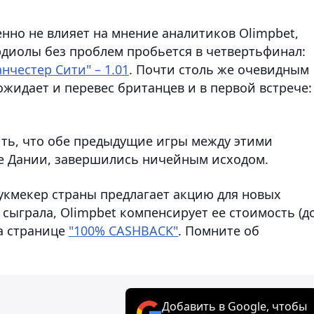
нно не влияет на мнение аналитиков Olimpbet,
рдиолы без проблем пробьется в четвертьфинал:
нчестер Сити" – 1.01
. Почти столь же очевидным
жидает и перевес британцев и в первой встрече:
ть, что обе предыдущие игры между этими
це Дании, завершились ничейным исходом.
кмекер страны предлагает акцию для новых
 сыграла, Olimpbet компенсирует ее стоимость (д
на странице
"100% CASHBACK"
. Помните об
Добавить в Google, чтобы