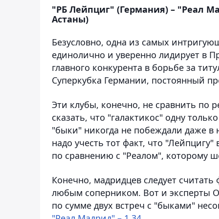
"РБ Лейпциг" (Германия) – "Реал Ма
Астаны)
Безусловно, одна из самых интригующ
единолично и уверенно лидирует в П
главного конкурента в борьбе за тит
Суперкубка Германии, постоянный пре
Эти клубы, конечно, не сравнить по 
сказать, что "галактикос" одну тольк
"быки" никогда не побеждали даже в
надо учесть тот факт, что "Лейпцигу" 
по сравнению с "Реалом", которому ше
Конечно, мадридцев следует считать
любым соперником. Вот и эксперты Ol
по сумме двух встреч с "быками" не
"Реал Мадрид" – 1.34
.