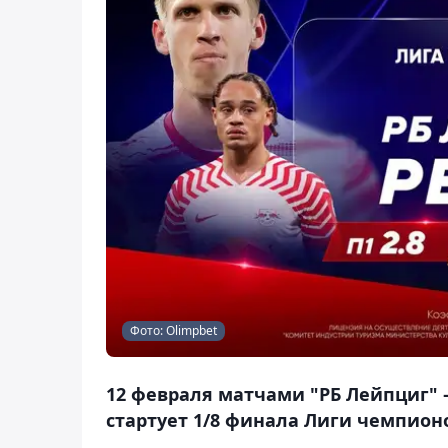
Фото: Olimpbet
12 февраля матчами "РБ Лейпциг" –
стартует 1/8 финала Лиги чемпионо