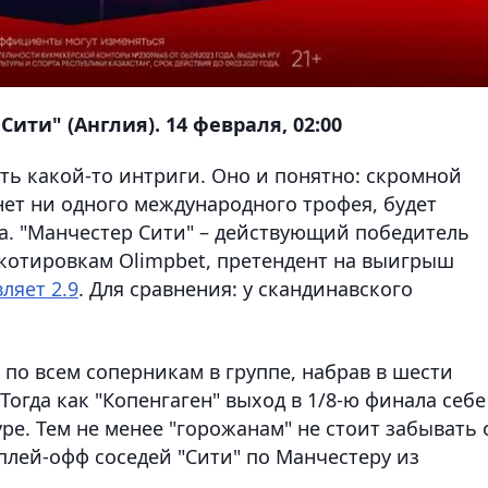
Сити" (Англия). 14 февраля, 02:00
оть какой-то интриги. Оно и понятно: скромной
нет ни одного международного трофея, будет
. "Манчестер Сити" – действующий победитель
 котировкам Olimpbet, претендент на выигрыш
ляет 2.9
. Для сравнения: у скандинавского
о всем соперникам в группе, набрав в шести
Тогда как "Копенгаген" выход в 1/8-ю финала себе
е. Тем не менее "горожанам" не стоит забывать 
 плей-офф соседей "Сити" по Манчестеру из