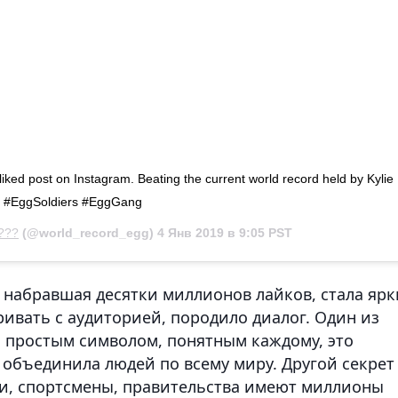
liked post on Instagram. Beating the current world record held by Kylie
gg #EggSoldiers #EggGang
???
(@world_record_egg)
4 Янв 2019 в 9:05 PST
о набравшая десятки миллионов лайков, стала яр
ривать с аудиторией, породило диалог. Один из
ся простым символом, понятным каждому, это
 объединила людей по всему миру. Другой секрет
ти, спортсмены, правительства имеют миллионы