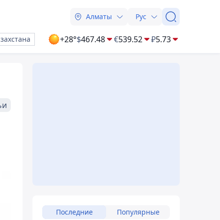
Алматы
Рус
+28°
$
467.48
€
539.52
₽
5.73
азахстана
ьи
Последние
Популярные