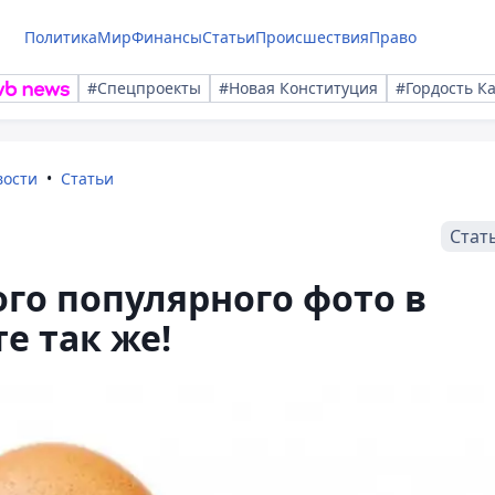
Политика
Мир
Финансы
Статьи
Происшествия
Право
#Спецпроекты
#Новая Конституция
#Гордость К
вости
Статьи
Стат
ого популярного фото в
е так же!