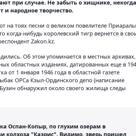
ют при случае. Не забыть о хищнике, некогд
т и народное творчество.
 на тоях песни о великом повелителе Приараль
то когда-нибудь королевский тигр вернется в сво
еспондент Zakon.kz.
дились. Об этом упоминается в местных архивах,
ых областных изданиях, датированных еще в 194
ка от 1 января 1946 года в областной газете
 рыбак ОРСа Кзыл-Ординского депо (написание
Т. Бузин обнаружил около своего жилища следы
ка Оспан-Копыр, по глухим озерам в
и колхоза "Казрис". Видимо, зверь пришел