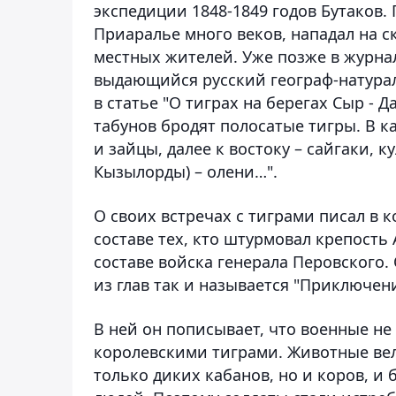
экспедиции 1848-1849 годов Бутаков.
Приаралье много веков, нападал на с
местных жителей. Уже позже в журнал
выдающийся русский географ-натурал
в статье "О тиграх на берегах Сыр - Д
табунов бродят полосатые тигры. В к
и зайцы, далее к востоку – сайгаки, к
Кызылорды) – олени…".
О своих встречах с тиграми писал в к
составе тех, кто штурмовал крепость
составе войска генерала Перовского.
из глав так и называется "Приключени
В ней он пописывает, что военные не
королевскими тиграми. Животные вели
только диких кабанов, но и коров, и