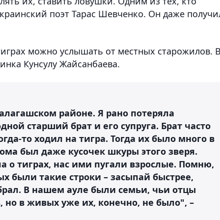
лять их, ставить ловушки. Одним из тех, кто
украинский поэт Тарас Шевченко. Он даже получи
играх можно услышать от местных старожилов. 
инка Кунсулу Жайсанбаева.
алагашском районе. Я рано потеряла
дной старший брат и его супруга. Брат часто
огда-то ходил на тигра. Тогда их было много в
дома был даже кусочек шкуры этого зверя.
а о тиграх, нас ими пугали взрослые. Помню,
х были такие строки – засыпай быстрее,
абрал. В нашем ауле были семьи, чьи отцы
 но в живых уже их, конечно, не было", –