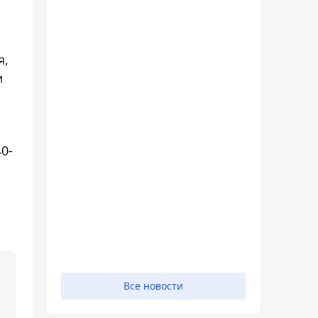
а
я,
и
0-
Все новости