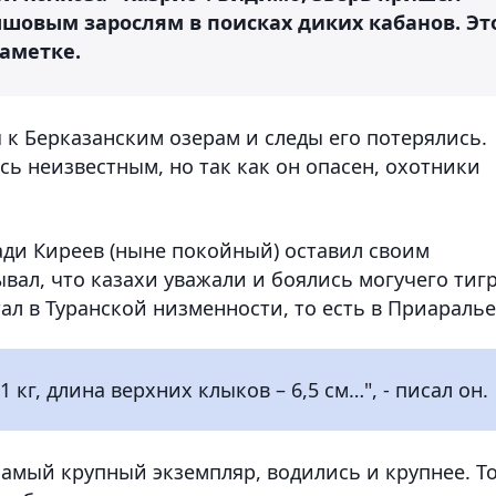
ышовым зарослям в поисках диких кабанов. Эт
заметке.
я к Берказанским озерам и следы его потерялись.
сь неизвестным, но так как он опасен, охотники
ади Киреев (ныне покойный) оставил своим
вал, что казахи уважали и боялись могучего тигр
ал в Туранской низменности, то есть в Приаралье
81 кг, длина верхних клыков – 6,5 см…", - писал он.
амый крупный экземпляр, водились и крупнее. То