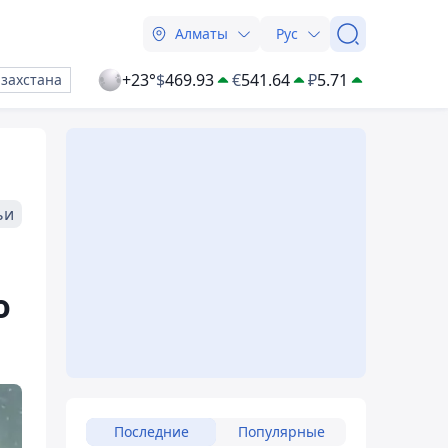
Алматы
Рус
+23°
$
469.93
€
541.64
₽
5.71
азахстана
ьи
о
Последние
Популярные