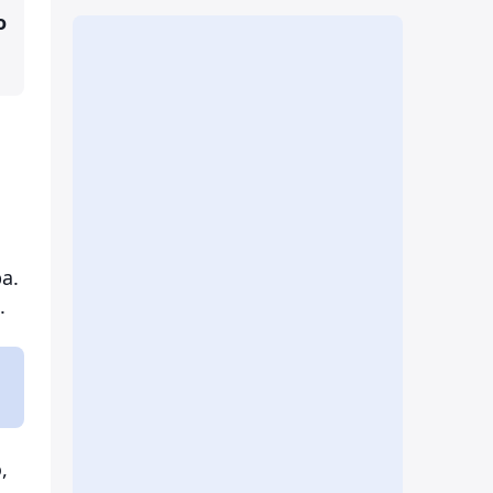
о
а.
.
,