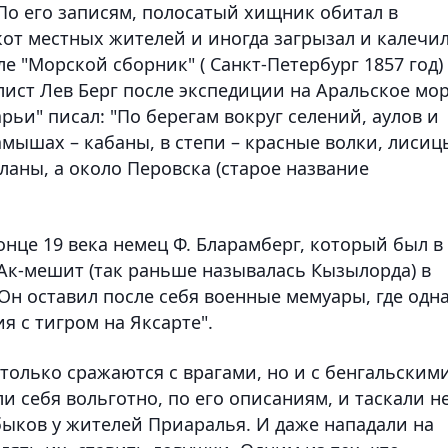
 По его записям, полосатый хищник обитал в
кот местных жителей и иногда загрызал и калечи
е "Морской сборник" ( Санкт-Петербург 1857 год)
ист Лев Берг после экспедиции на Аральское мо
арьи" писал: "По берегам вокруг селений, аулов и
амышах – кабаны, в степи – красные волки, лисиц
уланы, а около Перовска (старое название
онце 19 века немец Ф. Бларамберг, который был в
 Ак-мешит (так раньше называлась Кызылорда) в
 Он оставил после себя военные мемуары, где одн
я с тигром на Яксарте".
 только сражаются с врагами, но и с бенгальским
 себя вольготно, по его описаниям, и таскали н
 быков у жителей Приаралья. И даже нападали на