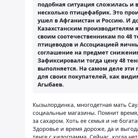
подобная ситуация сложилась и в 
несколько птицефабрик. Это прои
ушел в Афганистан и Россию. И до
Казахстанским производителям я
своим соотечественникам по 48 те
птицеводов и Ассоциацией яичны
соглашение на предмет снижения
Зафиксировали тогда цену 48 тен
выполняется. На самом деле эти 
для своих покупателей, как види
Агыбаев.
Кызылординка, многодетная мать Сау
социальные магазины. Помнит время,
за сахаром. Хоть ее семья и не богата
Здоровье и время дороже, да и выгод
тенге с килограмма. Сейчас, когда не