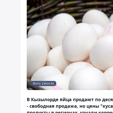
Фото: Zakon.kz
В Кызылорде яйца продают по десят
- свободная продажа, но цены "кус
продукты в регионах, узнали корре