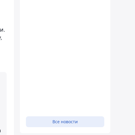
и.
,
Все новости
а