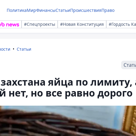
Политика
Мир
Финансы
Статьи
Происшествия
Право
#Спецпроекты
#Новая Конституция
#Гордость К
вости
Статьи
Стат
захстана яйца по лимиту, 
 нет, но все равно дорого