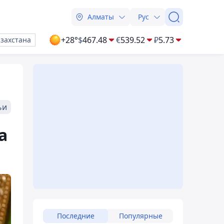
Алматы
Рус
+28°
$
467.48
€
539.52
₽
5.73
азахстана
ьи
а
Последние
Популярные