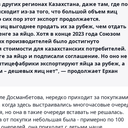
других регионах Казахстана, даже там, где по
сходит из-за того, что большой объем яиц
 сих пор этот экспорт продолжается.
иц выгоднее продать их за рубеж, чем отдать
нге за яйцо. Хотя в конце 2023 года Союзом
х производителей было достигнуто
 стоимости для казахстанских потребителей.
ге за яйцо и подписали соглашение. Но оно не
птицефабрики экспортируют яйца за рубеж, а
м – дешевых яиц нет", — продолжает Ерхан
ле Досманбетова, нередко приходит за покупками
 когда здесь выстраивались многочасовые очере
я, но она в такие очереди вставать не решалась.
а от покупки небольшая была - примерно по 100
т очередей, она приходит с детьми чаще.