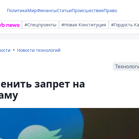
Политика
Мир
Финансы
Статьи
Происшествия
Право
#Спецпроекты
#Новая Конституция
#Гордость К
вости
Новости технологий
Технолог
менить запрет на
аму