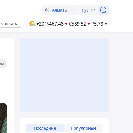
Алматы
Рус
+20°
$
467.48
€
539.52
₽
5.73
азахстана
ии
Последние
Популярные