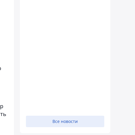
ю
ор
ыть
Все новости