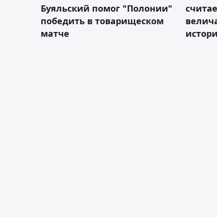
Буяльский помог "Полонии"
счита
победить в товарищеском
велич
матче
истор