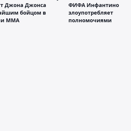
ет Джона Джонса
ФИФА Инфантино
айшим бойцом в
злоупотребляет
ии ММА
полномочиями