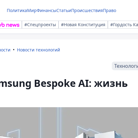
Политика
Мир
Финансы
Статьи
Происшествия
Право
#Спецпроекты
#Новая Конституция
#Гордость К
вости
Новости технологий
Технолог
msung Bespoke AI: жизнь