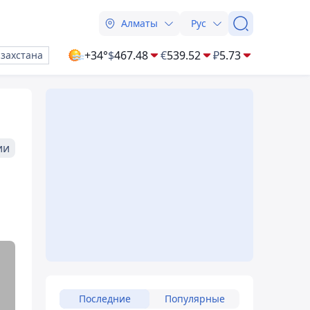
Алматы
Рус
+34°
$
467.48
€
539.52
₽
5.73
азахстана
ии
Последние
Популярные