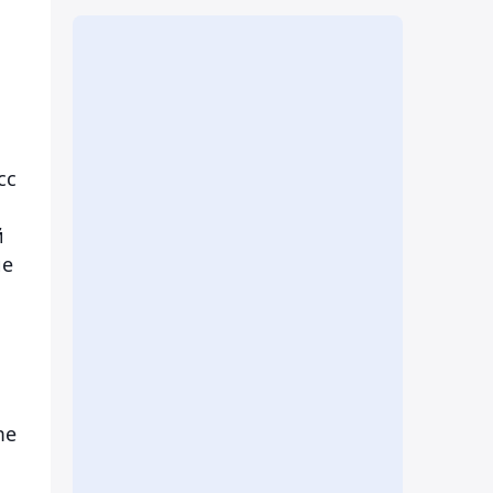
сс
й
ие
me