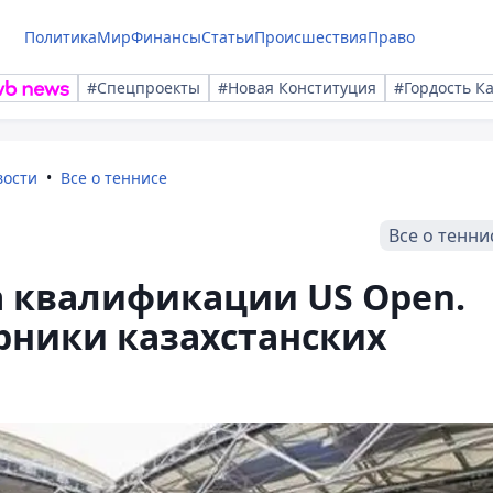
Политика
Мир
Финансы
Статьи
Происшествия
Право
#Спецпроекты
#Новая Конституция
#Гордость К
вости
Все о теннисе
Все о тенни
 квалификации US Open.
рники казахстанских