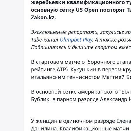
жеребьевки квалификационного тур
основную сетку US Open поспорят 
Zakon.kz.
Эксклюзивные репортажи, закулисье зр
Tube-канал
Olimpbet Play
. А также розы
Подпишитесь и дышите спортом вмес
В стартовом матче отборочного этапа
рейтинге АТР). Кукушкин в первом кр
итальянским теннисистом Маттией Бел
В основной сетке американского "Бо
Бублик, в парном разряде Александр 
У женщин в одиночном разряде Елена
Данилина. Квалификационные матчи US