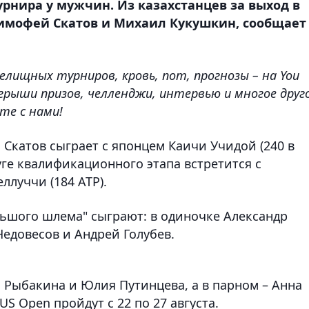
нира у мужчин. Из казахстанцев за выход в
Тимофей Скатов и Михаил Кукушкин, сообщает
елищных турниров, кровь, пот, прогнозы – на You
грыши призов, челленджи, интервью и многое друго
те с нами!
 Скатов сыграет с японцем Каичи Учидой (240 в
уге квалификационного этапа встретится с
луччи (184 АТР).
льшого шлема" сыграют: в одиночке Александр
Недовесов и Андрей Голубев.
 Рыбакина и Юлия Путинцева, а в парном – Анна
 Open пройдут с 22 по 27 августа.