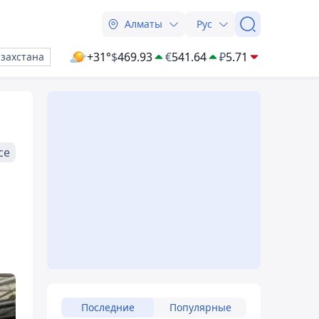
Алматы
Рус
+31°
$
469.93
€
541.64
₽
5.71
азахстана
се
Последние
Популярные