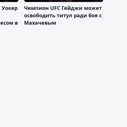
 Уокер
Чемпион UFC Гейджи может
освободить титул ради боя с
есом в
Махачевым