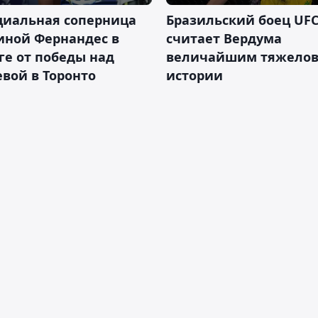
циальная соперница
Бразильский боец UFC
иной Фернандес в
считает Вердума
ге от победы над
величайшим тяжелов
вой в Торонто
истории