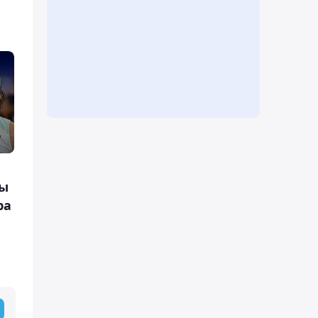
ты
ра