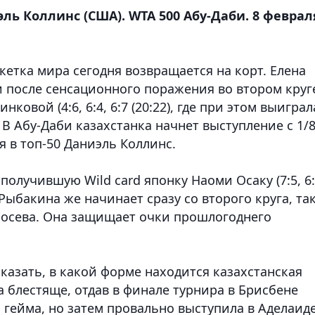
ль Коллинс (США). WTA 500 Абу-Даби. 8 феврал
кетка мира сегодня возвращается на корт. Елена
и после сенсационного поражения во втором круг
ковой (4:6, 6:4, 6:7 (20:22), где при этом выиграл
В Абу-Даби казахстанка начнет выступление с 1/8
я в топ-50 Даниэль Коллинс.
олучившую Wild card японку Наоми Осаку (7:5, 6:
ыбакина же начинает сразу со второго круга, та
посева. Она защищает очки прошлогоднего
казать, в какой форме находится казахстанская
а блестяще, отдав в финале турнира в Брисбене
 гейма, но затем провально выступила в Аделаид