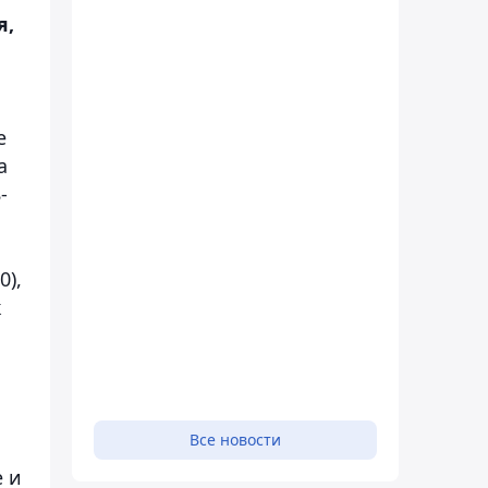
я,
е
а
-
0),
к
Все новости
е и