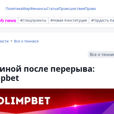
Политика
Мир
Финансы
Статьи
Происшествия
Право
#Спецпроекты
#Новая Конституция
#Гордость К
вости
Все о теннисе
Все о тенни
иной после перерыва:
pbet