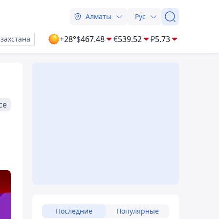
Алматы
Рус
+28°
$
467.48
€
539.52
₽
5.73
азахстана
се
Последние
Популярные