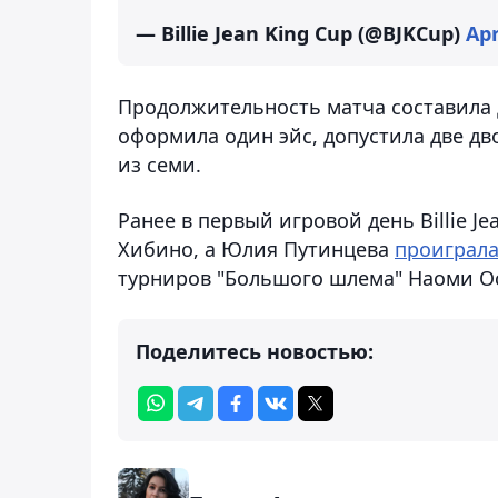
— Billie Jean King Cup (@BJKCup)
Apr
Продолжительность матча составила д
оформила один эйс, допустила две д
из семи.
Ранее в первый игровой день Billie Je
Хибино, а Юлия Путинцева
проиграл
турниров "Большого шлема" Наоми Осаке
Поделитесь новостью: