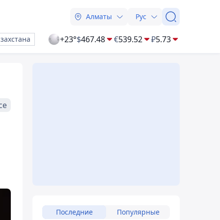
Алматы
Рус
+23°
$
467.48
€
539.52
₽
5.73
азахстана
се
Последние
Популярные