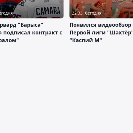
Сегодня
22:33, Сегодня
рвард "Барыса"
Появился видеообзор
 подписал контракт с
Первой лиги "Шахтёр"
ралом"
"Каспий М"