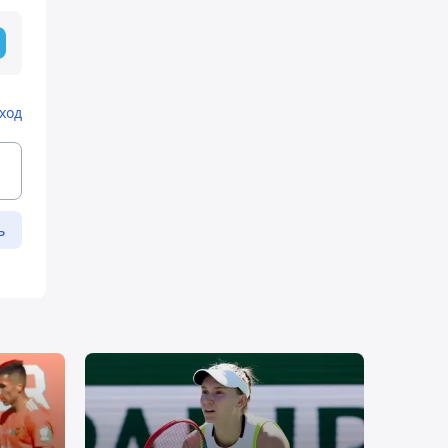
ход
ь