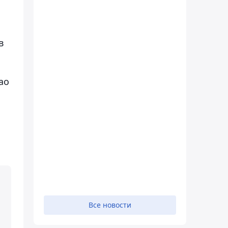
в
ао
Все новости