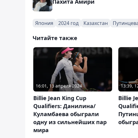
Пахита Амири
Япония
2024 год
Казахстан
Путинцев
Читайте также
16:01, 13 апреля 2024
13:39, 
Billie Jean King Cup
Billie 
Qualifiers: Данилина/
Qualif
Куламбаева обыграли
Путинц
одну из сильнейших пар
обыгр
мира