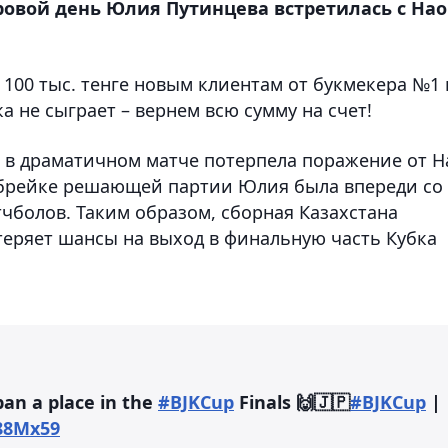
гровой день Юлия Путинцева встретилась с Нао
о 100 тыс. тенге новым клиентам от букмекера №1 
а не сыграет – вернем всю сумму на счет!
а в драматичном матче потерпела поражение от Н
тай-брейке решающей партии Юлия была впереди со
тчболов. Таким образом, сборная Казахстана
теряет шансы на выход в финальную часть Кубка
an a place in the
#BJKCup
Finals 🙌🇯🇵
#BJKCup
|
u88Mx59