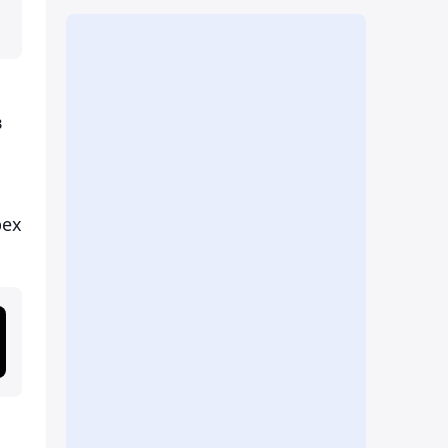
в
рех