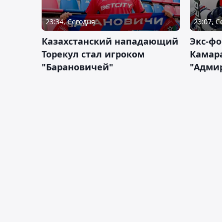
23:34, Сегодня
23:07, 
Казахстанский нападающий
Экс-фо
Торекул стал игроком
Камара
"Барановичей"
"Адми