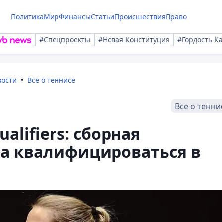
Политика
Мир
Финансы
Статьи
Происшествия
Право
#Спецпроекты
#Новая Конституция
#Гордость К
вости
Все о теннисе
Все о тенни
Qualifiers: сборная
ла квалифицироваться в