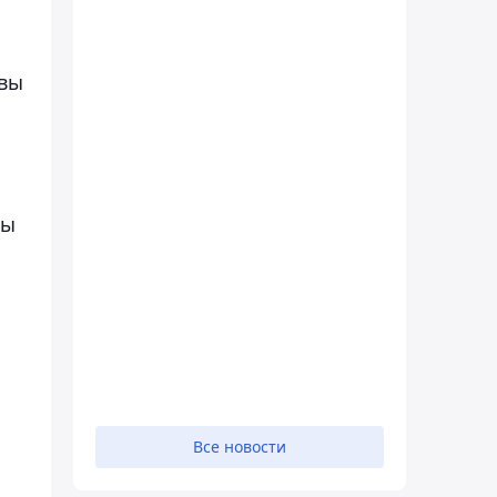
авы
мы
Все новости