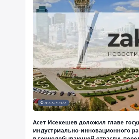
Фото: zakon.kz
Асет Исекешев доложил главе госу
индустриально-инновационного раз
в горнодобывающей отрасли, перед