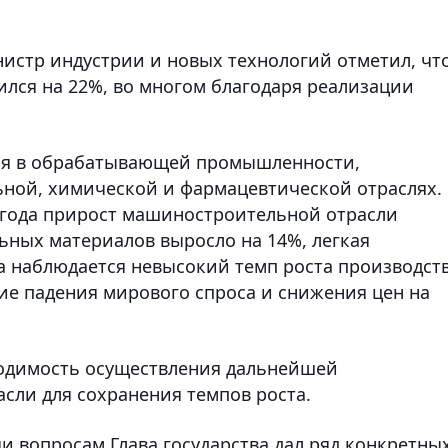
истр индустрии и новых технологий отметил, что
ился на 22%, во многом благодаря реализации
ся в обрабатывающей промышленности,
ой, химической и фармацевтической отраслях.
3 года прирост машиностроительной отрасли
ьных материалов выросло на 14%, легкая
а наблюдается невысокий темп роста производст
вие падения мирового спроса и снижения цен на
ходимость осуществления дальнейшей
сли для сохранения темпов роста.
и вопросам Глава государства дал ряд конкретны