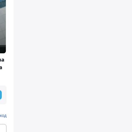
ва
а
ход