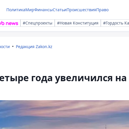
Политика
Мир
Финансы
Статьи
Происшествия
Право
#Спецпроекты
#Новая Конституция
#Гордость К
вости
Редакция Zakon.kz
четыре года увеличился на