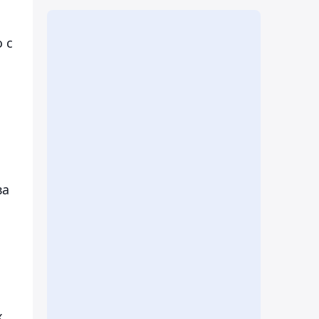
 с
ва
х