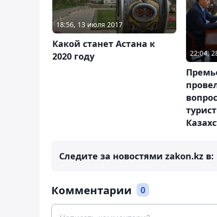
18:56, 13 июля 2017
Какой станет Астана к
22:04, 
2020 году
Премь
прове
вопро
турист
Казах
Следите за новостями zakon.kz в:
Комментарии
0