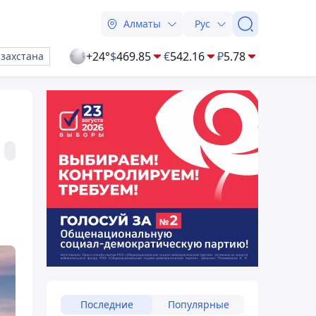
Алматы
Рус
+24°
$
469.85
€
542.16
₽
5.78
азахстана
Последние
Популярные