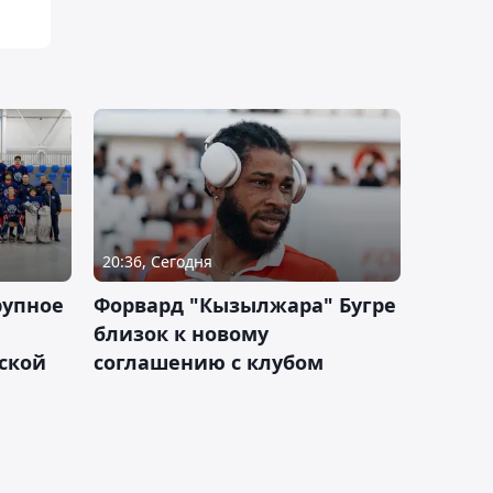
20:36, Сегодня
рупное
Форвард "Кызылжара" Бугре
близок к новому
ской
соглашению с клубом