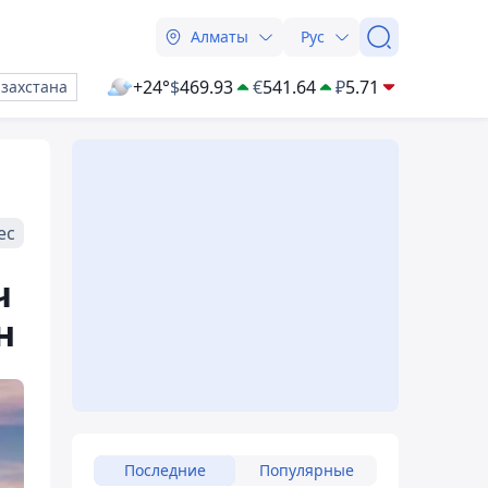
Алматы
Рус
+24°
$
469.93
€
541.64
₽
5.71
азахстана
ес
ч
н
Последние
Популярные