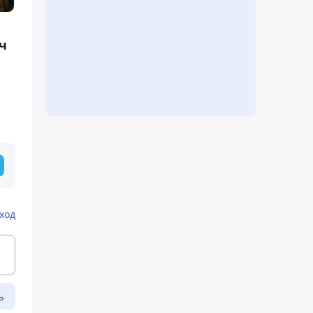
 ч
ход
ь