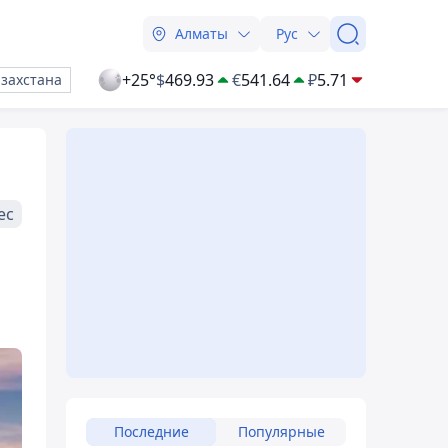
Алматы
Рус
+25°
$
469.93
€
541.64
₽
5.71
азахстана
ес
Последние
Популярные