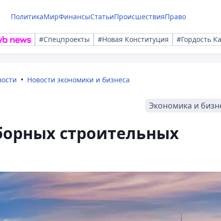
Политика
Мир
Финансы
Статьи
Происшествия
Право
#Спецпроекты
#Новая Конституция
#Гордость К
вости
Новости экономики и бизнеса
Экономика и бизн
борных строительных