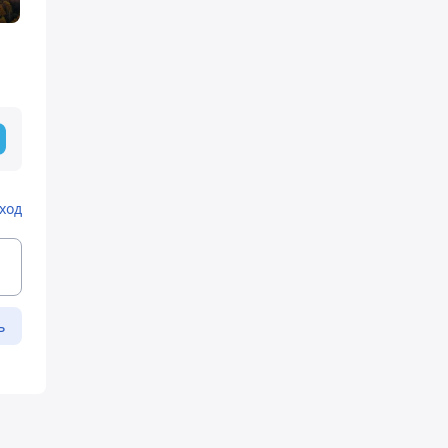
ход
ь