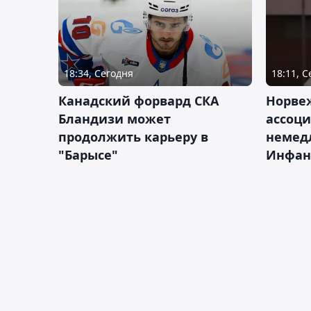
18:34, Сегодня
18:11, 
Канадский форвард СКА
Норве
Бландизи может
ассоци
продолжить карьеру в
немед
"Барысе"
Инфан