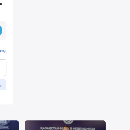
ь
ход
ь