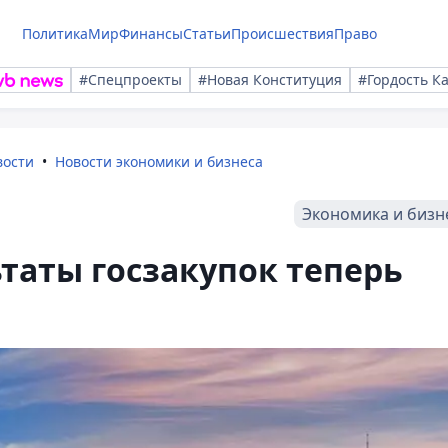
Политика
Мир
Финансы
Статьи
Происшествия
Право
#Спецпроекты
#Новая Конституция
#Гордость К
вости
Новости экономики и бизнеса
Экономика и бизн
ьтаты госзакупок теперь