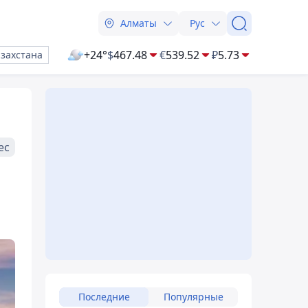
Алматы
Рус
+24°
$
467.48
€
539.52
₽
5.73
азахстана
ес
Последние
Популярные