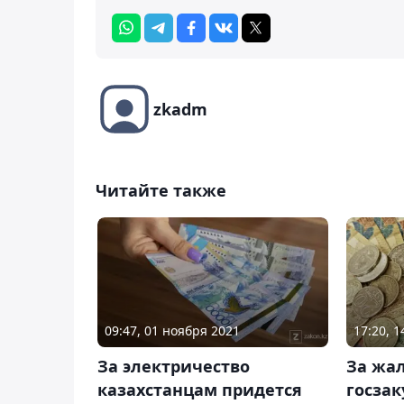
zkadm
Читайте также
09:47, 01 ноября 2021
17:20, 1
За электричество
За жал
казахстанцам придется
госзак