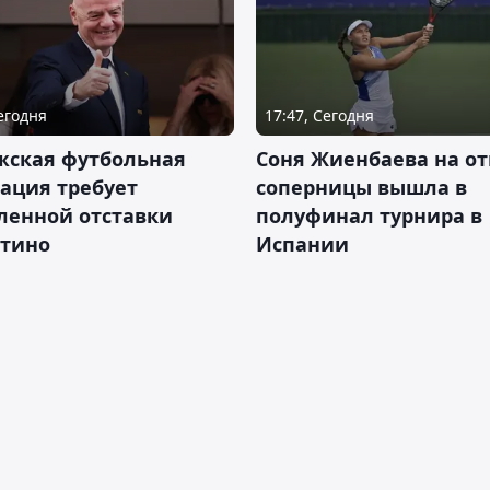
Сегодня
17:47, Сегодня
жская футбольная
Соня Жиенбаева на от
ация требует
соперницы вышла в
ленной отставки
полуфинал турнира в
тино
Испании