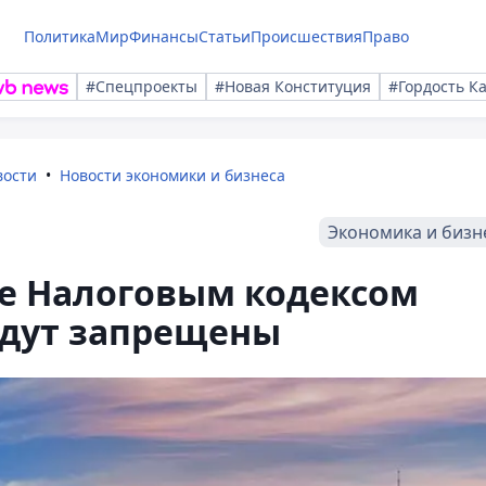
Политика
Мир
Финансы
Статьи
Происшествия
Право
#Спецпроекты
#Новая Конституция
#Гордость К
вости
Новости экономики и бизнеса
Экономика и бизн
е Налоговым кодексом
удут запрещены