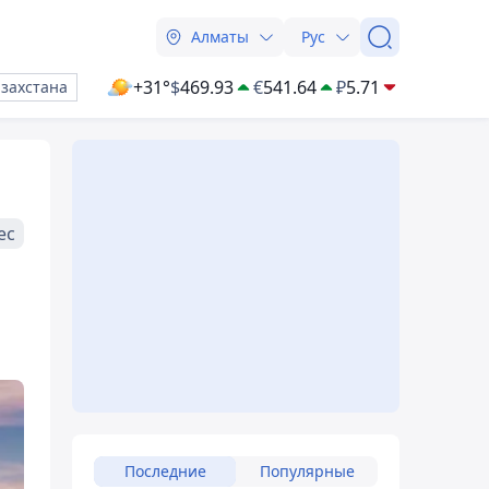
Алматы
Рус
+31°
$
469.93
€
541.64
₽
5.71
азахстана
ес
Последние
Популярные