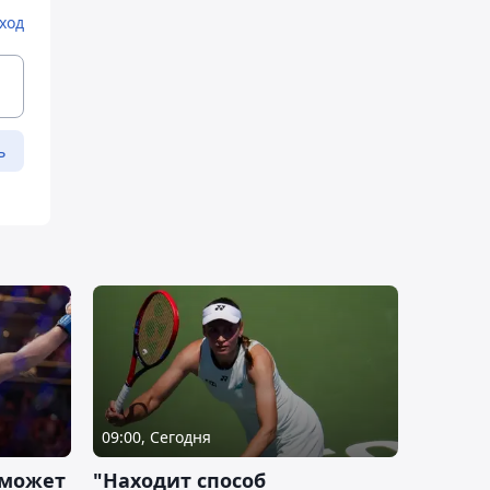
ход
ь
09:00, Сегодня
 может
"Находит способ