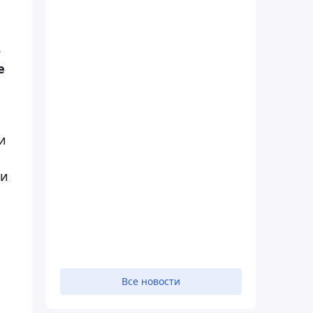
о
е
и
ти
Все новости