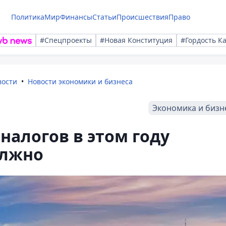
Политика
Мир
Финансы
Статьи
Происшествия
Право
#Спецпроекты
#Новая Конституция
#Гордость К
вости
Новости экономики и бизнеса
Экономика и бизн
налогов в этом году
олжно