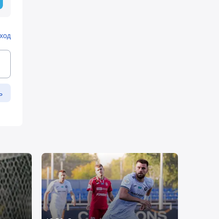
ход
ь