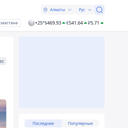
Алматы
Рус
+25°
$
469.93
€
541.64
₽
5.71
азахстана
ес
Последние
Популярные