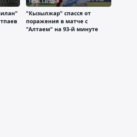
18:56, Сегодня
Милан"
"Кызылжар" спасся от
атпаев
поражения в матче с
"Алтаем" на 93-й минуте