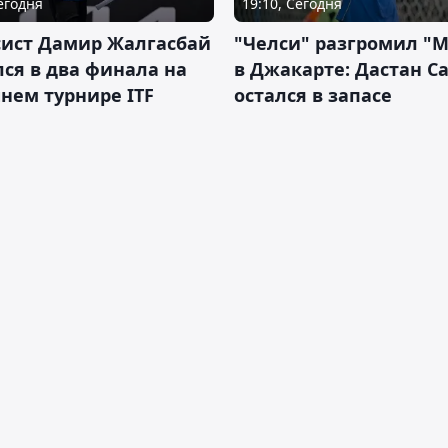
Сегодня
19:10, Сегодня
сист Дамир Жалгасбай
"Челси" разгромил "
ся в два финала на
в Джакарте: Дастан С
нем турнире ITF
остался в запасе