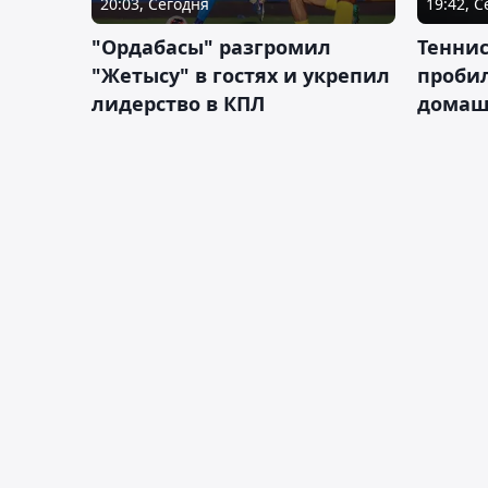
20:03, Сегодня
19:42, 
"Ордабасы" разгромил
Тенни
"Жетысу" в гостях и укрепил
пробил
лидерство в КПЛ
домаш