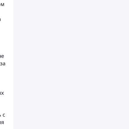
ом
а
не
за
я
ых
 с
ия