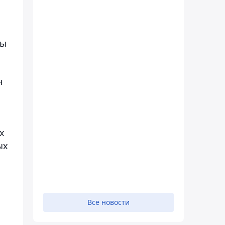
ты
н
х
ых
Все новости