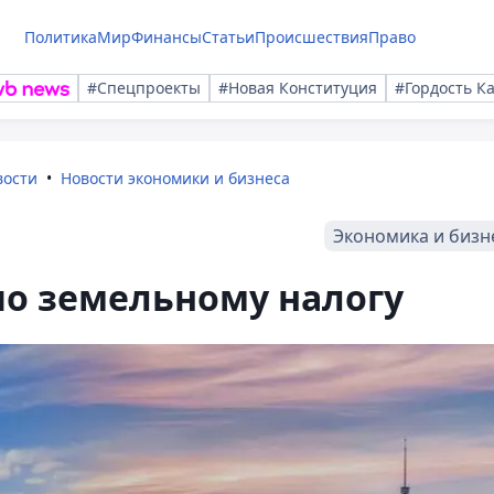
Политика
Мир
Финансы
Статьи
Происшествия
Право
#Спецпроекты
#Новая Конституция
#Гордость К
вости
Новости экономики и бизнеса
Экономика и бизн
по земельному налогу