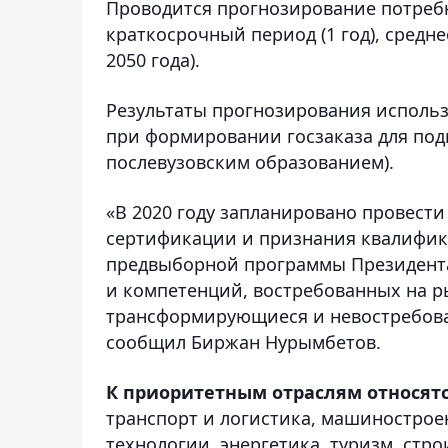
Проводится прогнозирование потребн
краткосрочный период (1 год), средне
2050 года).
Результаты прогнозирования использ
при формировании госзаказа для под
послевузовским образованием).
«В 2020 году запланировано провест
сертификации и признания квалифик
предвыборной программы Президента
и компетенций, востребованных на ры
трансформирующиеся и невостребова
сообщил Биржан Нурымбетов.
К приоритетным отраслям относят
транспорт и логистика, машиностро
технологии, энергетика, туризм, стро