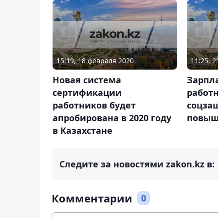
15:19, 18 февраля 2020
11:25, 
Новая система
Зарпл
сертификации
работ
работников будет
соцза
апробирована в 2020 году
повыше
в Казахстане
Следите за новостями zakon.kz в:
Комментарии
0