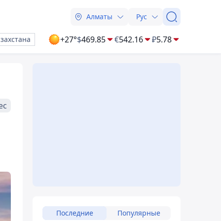
Алматы
Рус
+27°
$
469.85
€
542.16
₽
5.78
азахстана
ес
Последние
Популярные