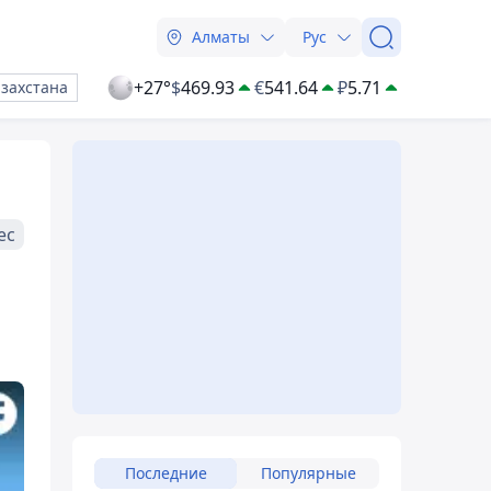
Алматы
Рус
+27°
$
469.93
€
541.64
₽
5.71
азахстана
ес
Последние
Популярные