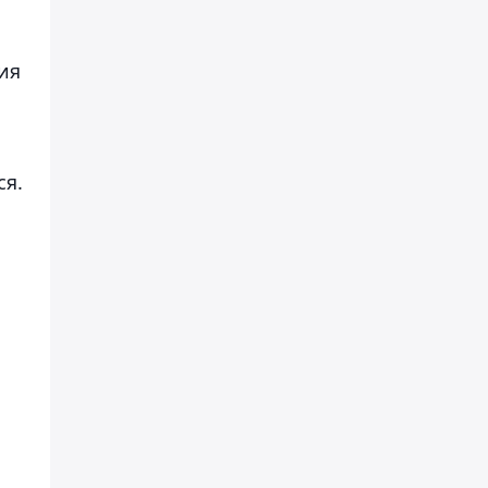
ия
ся.