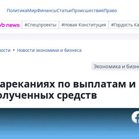
Политика
Мир
Финансы
Статьи
Происшествия
Право
#Спецпроекты
#Новая Конституция
#Гордость К
вости
Новости экономики и бизнеса
Экономика и бизн
 нареканиях по выплатам и
олученных средств