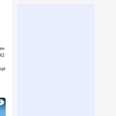
ан
42
ице