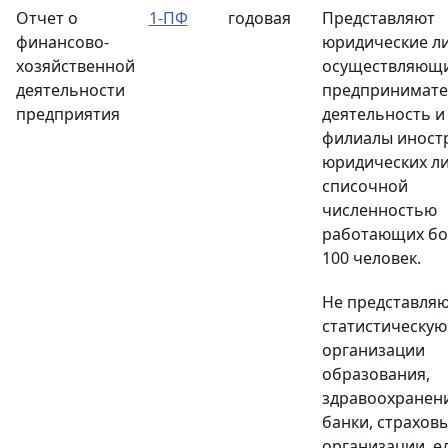
Отчет о
1-ПФ
годовая
Представляют
финансово-
юридические ли
хозяйственной
осуществляющ
деятельности
предпринимате
предприятия
деятельность и
филиалы иност
юридических ли
списочной
численностью
работающих бо
100 человек.
Не представля
статистическу
организации
образования,
здравоохранени
банки, страхов
организации, е