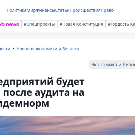
Политика
Мир
Финансы
Статьи
Происшествия
Право
#Спецпроекты
#Новая Конституция
#Гордость К
вости
Новости экономики и бизнеса
Экономика и бизн
едприятий будет
 после аудита на
пидемнорм