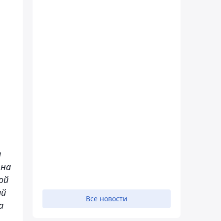
и
 на
ой
ий
Все новости
а