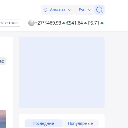
Алматы
Рус
+27°
$
469.93
€
541.64
₽
5.71
азахстана
ес
Последние
Популярные