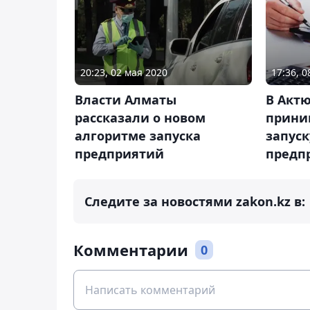
20:23, 02 мая 2020
17:36, 
Власти Алматы
В Акт
рассказали о новом
прини
алгоритме запуска
запус
предприятий
предп
Следите за новостями zakon.kz в:
Комментарии
0