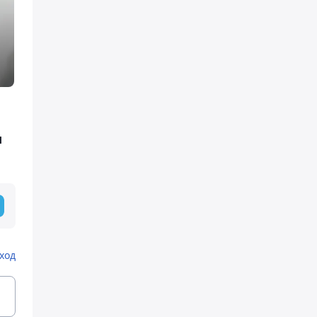
ы
ход