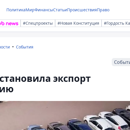
Политика
Мир
Финансы
Статьи
Происшествия
Право
#Спецпроекты
#Новая Конституция
#Гордость К
вости
События
Событ
остановила экспорт
сию