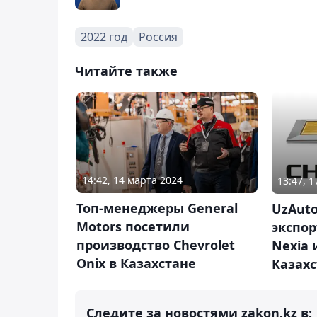
2022 год
Россия
Читайте также
14:42, 14 марта 2024
13:47, 
Топ-менеджеры General
UzAuto
Motors посетили
экспор
производство Chevrolet
Nexia 
Onix в Казахстане
Казахс
Следите за новостями zakon.kz в: