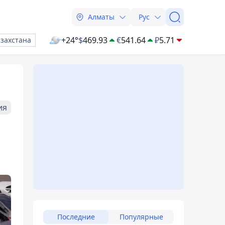
Алматы
Рус
+24°
$
469.93
€
541.64
₽
5.71
азахстана
ия
Последние
Популярные