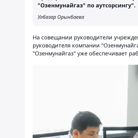
"Озенмунайгаз" по аутсорсингу".
Улбазар Орынбаева
На совещании руководители учрежде
руководителя компании "Озенмунайга
"Озенмунайгаз" уже обеспечивает раб