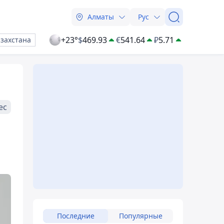
Алматы
Рус
+23°
$
469.93
€
541.64
₽
5.71
азахстана
ес
Последние
Популярные