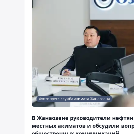
Фото: пресс-служба акимата Жанаозена
В Жанаозене руководители нефтян
местных акиматов и обсудили воп
общественных коммуникаций.