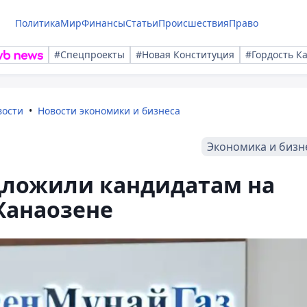
Политика
Мир
Финансы
Статьи
Происшествия
Право
#Спецпроекты
#Новая Конституция
#Гордость К
вости
Новости экономики и бизнеса
Экономика и бизн
дложили кандидатам на
Жанаозене