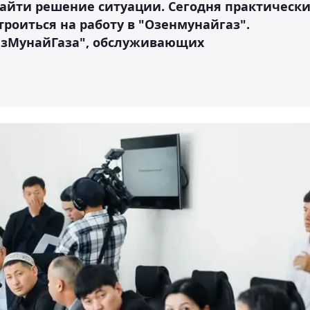
айти решение ситуации. Сегодня практическ
роиться на работу в "Озенмунайгаз".
азМунайГаза", обслуживающих