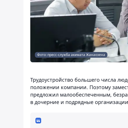
Фото: пресс-служба акимата Жанаозена
Трудоустройство большего числа люд
положении компании. Поэтому замест
предложил малообеспеченным, безра
в дочерние и подрядные организации