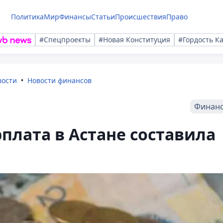
Политика
Мир
Финансы
Статьи
Происшествия
Право
#Спецпроекты
#Новая Конституция
#Гордость К
вости
Новости финансов
Финан
плата в Астане составила