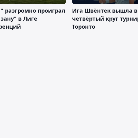
" разгромно проиграл
Ига Швёнтек вышла в
зану" в Лиге
четвёртый круг турни
ренций
Торонто