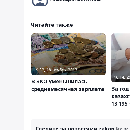
Читайте также
19:32, 18 ноября 2013
16:14, 
В ЗКО уменьшилась
За год
среднемесячная зарплата
казахс
13 195
Следите за новостями zakon.kz в: