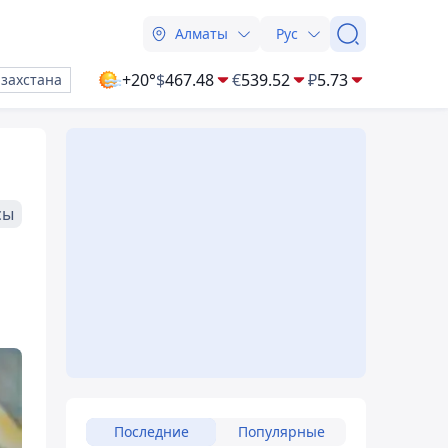
Алматы
Рус
+20°
$
467.48
€
539.52
₽
5.73
азахстана
сы
Последние
Популярные