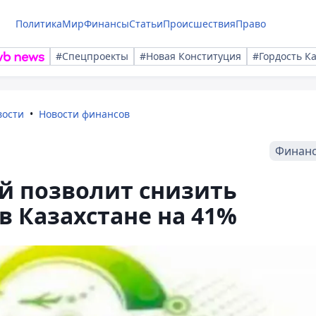
Политика
Мир
Финансы
Статьи
Происшествия
Право
#Спецпроекты
#Новая Конституция
#Гордость К
вости
Новости финансов
Финан
й позволит снизить
в Казахстане на 41%