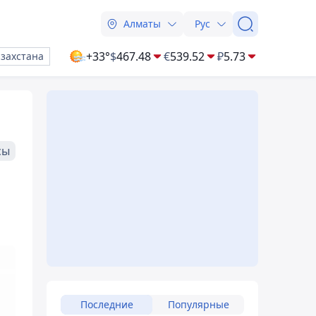
Алматы
Рус
+33°
$
467.48
€
539.52
₽
5.73
азахстана
сы
Последние
Популярные