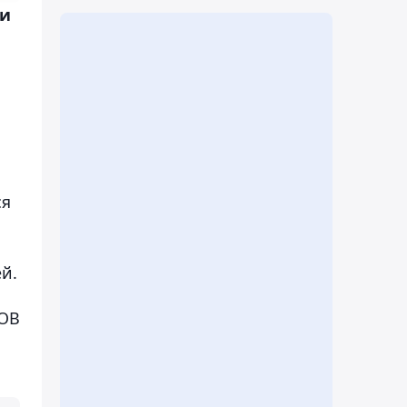
 и
ся
ей.
ОВ