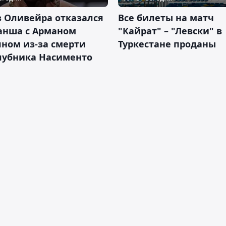
 Оливейра отказался
Все билеты на матч
анша с Арманом
"Кайрат" – "Левски" в
ном из-за смерти
Туркестане проданы
лубника Насименто