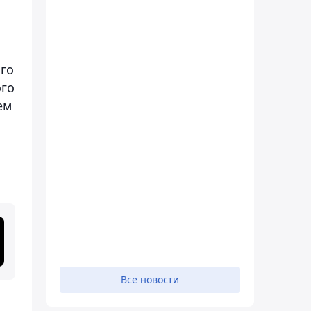
ого
ого
ем
Все новости