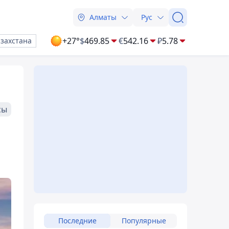
Алматы
Рус
+27°
$
469.85
€
542.16
₽
5.78
азахстана
сы
Последние
Популярные