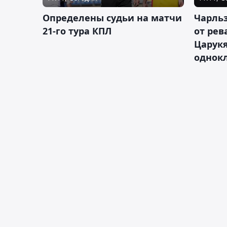
Определены судьи на матчи
Чарльз
21-го тура КПЛ
от рев
Царукя
однок