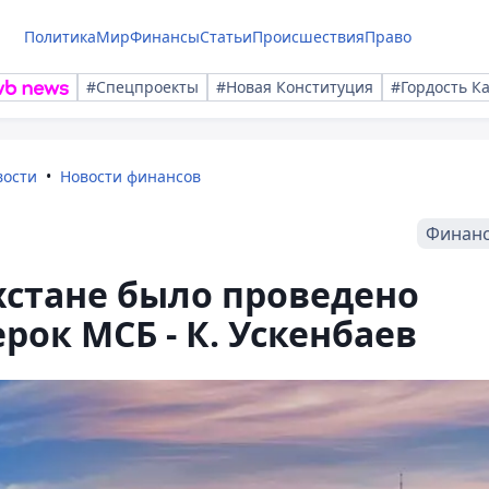
Политика
Мир
Финансы
Статьи
Происшествия
Право
#Спецпроекты
#Новая Конституция
#Гордость К
вости
Новости финансов
Финан
ахстане было проведено
ерок МСБ - К. Ускенбаев