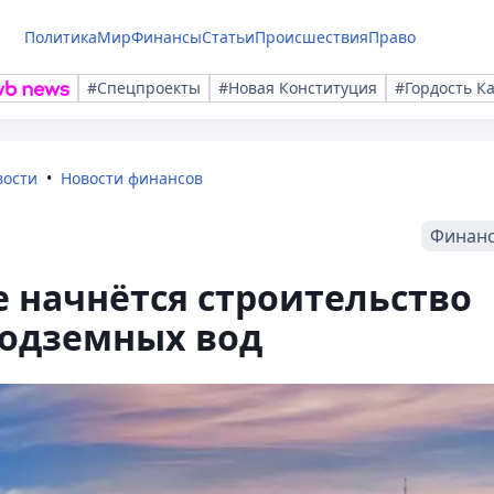
Политика
Мир
Финансы
Статьи
Происшествия
Право
#Спецпроекты
#Новая Конституция
#Гордость К
вости
Новости финансов
Финан
е начнётся строительство
подземных вод