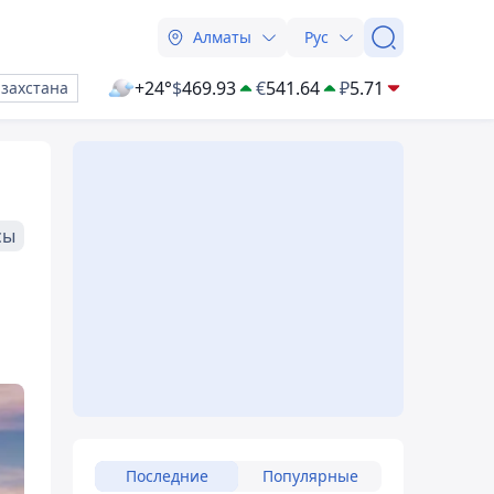
Алматы
Рус
+24°
$
469.93
€
541.64
₽
5.71
азахстана
сы
Последние
Популярные