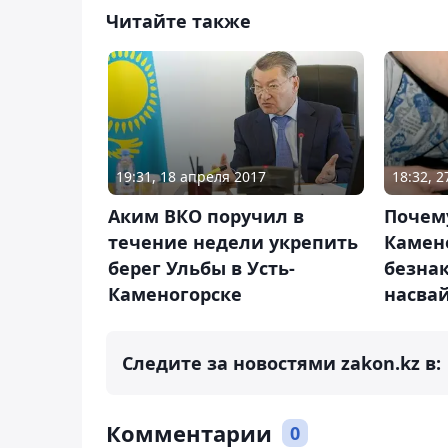
Читайте также
19:31, 18 апреля 2017
18:32, 
Аким ВКО поручил в
Почему
течение недели укрепить
Камен
берег Ульбы в Усть-
безна
Каменогорске
насва
Следите за новостями zakon.kz в:
Комментарии
0