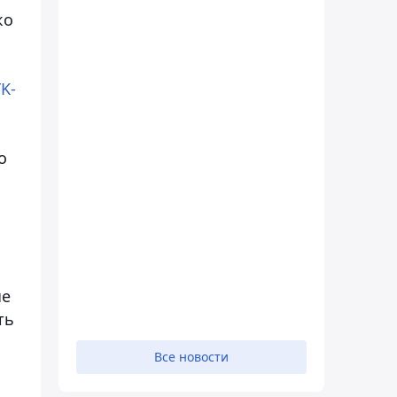
ко
K-
о
ые
ть
Все новости