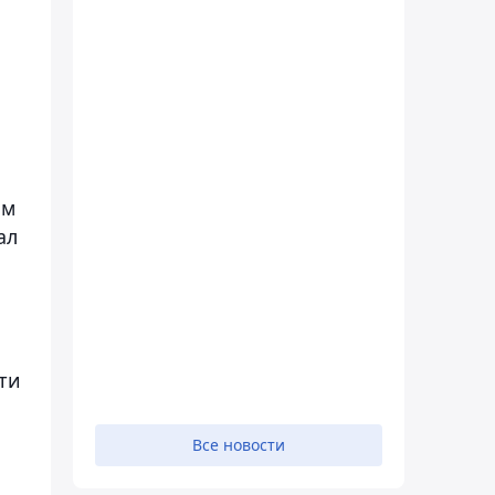
им
ал
ти
Все новости