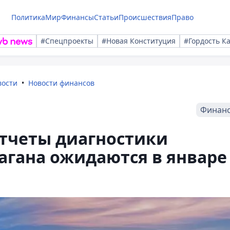
Политика
Мир
Финансы
Статьи
Происшествия
Право
#Спецпроекты
#Новая Конституция
#Гордость К
вости
Новости финансов
Финан
тчеты диагностики
агана ожидаются в январе