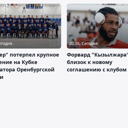
Сегодня
20:36, Сегодня
ер" потерпел крупное
Форвард "Кызылжара"
ение на Кубке
близок к новому
атора Оренбургской
соглашению с клубом
ти