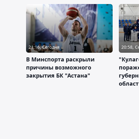
21:16, Сегодня
20:58, 
В Минспорта раскрыли
"Кулаг
причины возможного
пораж
закрытия БК "Астана"
губерн
облас