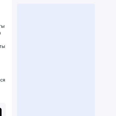
ты
а
ты
ся
я