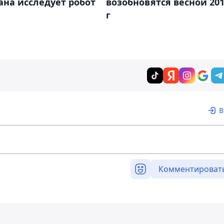
на исследует робот
возобновятся весной 20
г
В
Комментироват