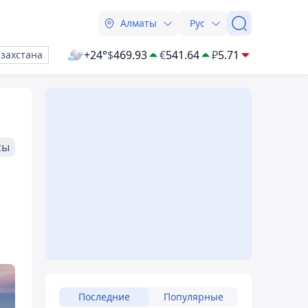
Алматы
Рус
+24°
$
469.93
€
541.64
₽
5.71
азахстана
сы
Последние
Популярные