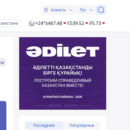
Алматы
Рус
+24°
$
467.48
€
539.52
₽
5.73
азахстана
сы
Последние
Популярные