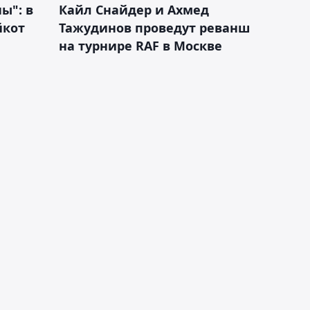
ы": в
Кайл Снайдер и Ахмед
йкот
Тажудинов проведут реванш
на турнире RAF в Москве