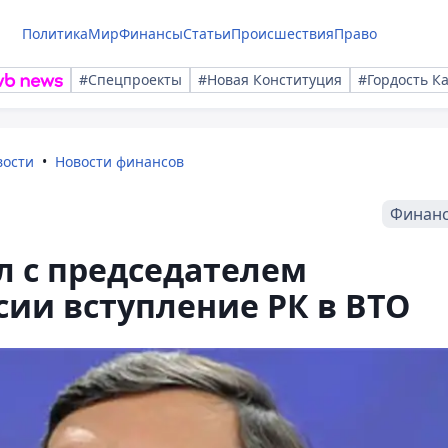
Политика
Мир
Финансы
Статьи
Происшествия
Право
#Спецпроекты
#Новая Конституция
#Гордость К
вости
Новости финансов
Финан
л с председателем
ии вступление РК в ВТО