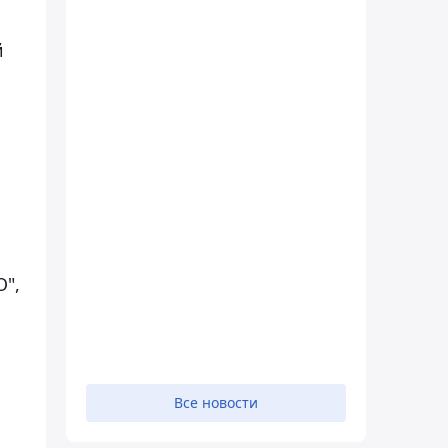
й
О",
Все новости