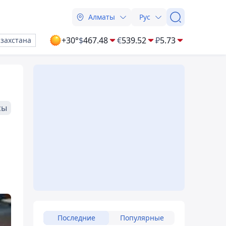
Алматы
Рус
+30°
$
467.48
€
539.52
₽
5.73
азахстана
сы
Последние
Популярные