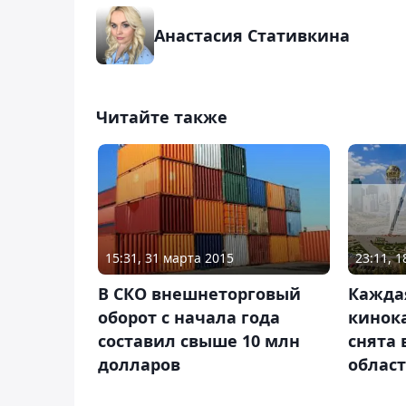
Анастасия Стативкина
Читайте также
23:11, 
15:31, 31 марта 2015
Кажда
В СКО внешнеторговый
кинок
оборот с начала года
снята
составил свыше 10 млн
област
долларов