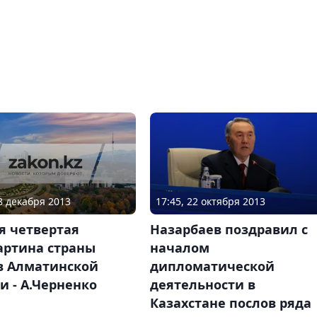
18 декабря 2013
17:45, 22 октября 2013
я четвертая
Назарбаев поздравил с
артина страны
началом
 в Алматинской
дипломатической
и - А.Черненко
деятельности в
Казахстане послов ряда