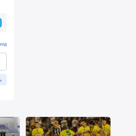
ход
ь