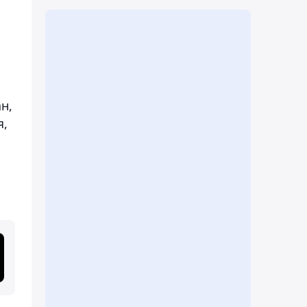
н,
я,