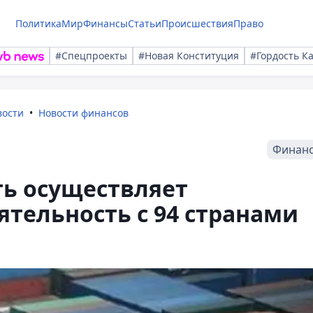
Политика
Мир
Финансы
Статьи
Происшествия
Право
#Спецпроекты
#Новая Конституция
#Гордость К
вости
Новости финансов
Финан
ть осуществляет
тельность с 94 странами