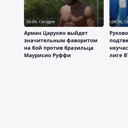
09:04, Сегодня
08:36, 
Арман Царукян выйдет
Руково
значительным фаворитом
подтве
на бой против бразильца
неучас
Маурисио Руффи
лиге В