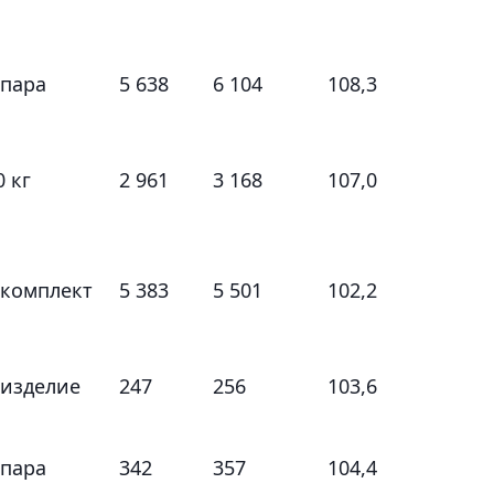
 пара
5 638
6 104
108,3
0 кг
2 961
3 168
107,0
 комплект
5 383
5 501
102,2
 изделие
247
256
103,6
 пара
342
357
104,4