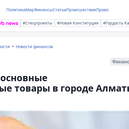
Политика
Мир
Финансы
Статьи
Происшествия
Право
#Спецпроекты
#Новая Конституция
#Гордость К
вости
Новости финансов
Финан
 основные
ые товары в городе Алмат