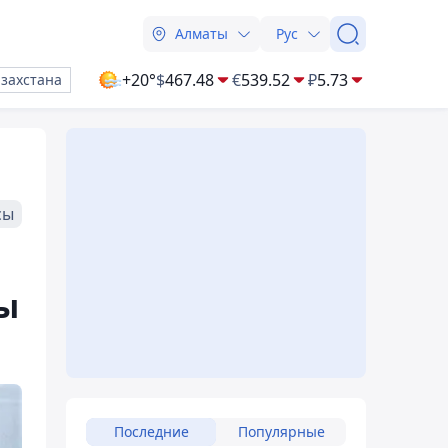
Алматы
Рус
+20°
$
467.48
€
539.52
₽
5.73
азахстана
сы
ы
Последние
Популярные