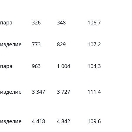
 пара
326
348
106,7
 изделие
773
829
107,2
 пара
963
1 004
104,3
 изделие
3 347
3 727
111,4
 изделие
4 418
4 842
109,6